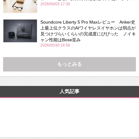
2026/06/03 17:30
Soundcore Liberty 5 Pro Maxレビュー Anker史
上最上位クラスのAIワイヤレスイヤホンは弱点が
見つけづらいくらいの完成度にびびった ノイキ
ャン性能はBose並み
2026/05/30 16:56
もっとみる
人気記事