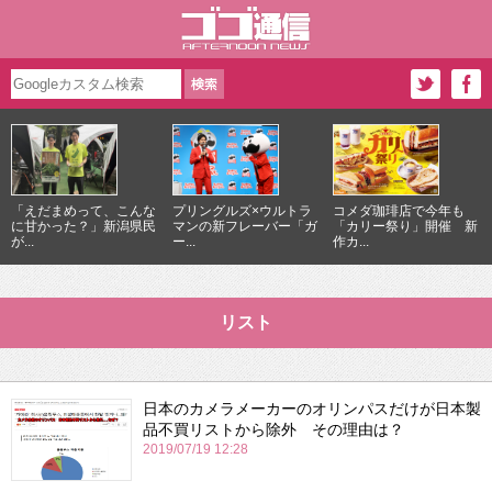
「えだまめって、こんな
プリングルズ×ウルトラ
コメダ珈琲店で今年も
に甘かった？」新潟県民
マンの新フレーバー「ガ
「カリー祭り」開催 新
が...
ー...
作カ...
リスト
日本のカメラメーカーのオリンパスだけが日本製
品不買リストから除外 その理由は？
2019/07/19 12:28