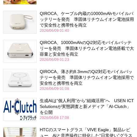
QIROCA、ケーブル内蔵の10000mAhモバイルバ
ッテリーを発売 準固体リチウムイオン電池採用
で安全性と携帯性を両立
2026/06/09 01:40
QIROCA、10000mAhのQi2対応モバイルバッテ
リーを発売 準固体リチウムイオン電池搭載で大
容量と安全性を両立
2026/06/09 01:23
QIROCA、薄さ約8.3mmのQi2対応モバイルバッ
テリーを発売 準固体リチウムイオン電池採用で
安全性と携帯性を両立
2026/06/09 01:08
生成AIは“個人利用”から“組織活用”へ USEN ICT
Solutionsが実態調査と新メディア「AI-Clutch」
を公開
2026/06/08 17:08
HTCのスマートグラス「VIVE Eagle」製品レビ
ュー AIと音声操作に特化した“日常使い”グラス