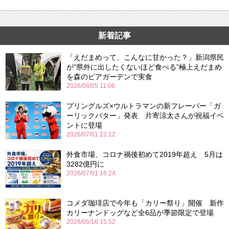
新着記事
「えだまめって、こんなに甘かった？」新潟県民
が“県外に出したくないほど食べる”極上えだまめ
を森のビアガーデンで実食
2026/08/05 11:06
プリングルズ×ウルトラマンの新フレーバー「ガ
ーリックバター」発表 片寄涼太さんが祝福イベ
ントに登場
2026/07/01 22:12
外食市場、コロナ禍後初めて2019年超え 5月は
3282億円に
2026/07/01 16:24
コメダ珈琲店で今年も「カリー祭り」開催 新作
カリーナンドッグなど全6品が季節限定で登場
2026/06/16 15:52