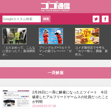
「えだまめって、こんな
プリングルズ×ウルトラ
コメダ珈琲店で今年も
に甘かった？」新潟県民
マンの新フレーバー「ガ
「カリー祭り」開催 新
が...
ー...
作カ...
一斉解雇
2月26日に一斉に解雇になったとツイート 今日
破産したアルフリードゲームスの社員だったこと
が判明
2019/05/15 07:38