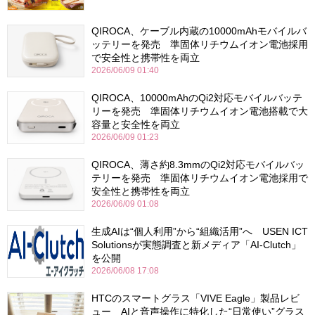
QIROCA、ケーブル内蔵の10000mAhモバイルバ
ッテリーを発売 準固体リチウムイオン電池採用
で安全性と携帯性を両立
2026/06/09 01:40
QIROCA、10000mAhのQi2対応モバイルバッテ
リーを発売 準固体リチウムイオン電池搭載で大
容量と安全性を両立
2026/06/09 01:23
QIROCA、薄さ約8.3mmのQi2対応モバイルバッ
テリーを発売 準固体リチウムイオン電池採用で
安全性と携帯性を両立
2026/06/09 01:08
生成AIは“個人利用”から“組織活用”へ USEN ICT
Solutionsが実態調査と新メディア「AI-Clutch」
を公開
2026/06/08 17:08
HTCのスマートグラス「VIVE Eagle」製品レビ
ュー AIと音声操作に特化した“日常使い”グラス