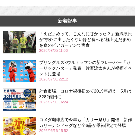
新着記事
「えだまめって、こんなに甘かった？」新潟県民
が“県外に出したくないほど食べる”極上えだまめ
を森のビアガーデンで実食
2026/08/05 11:06
プリングルズ×ウルトラマンの新フレーバー「ガ
ーリックバター」発表 片寄涼太さんが祝福イベ
ントに登場
2026/07/01 22:12
外食市場、コロナ禍後初めて2019年超え 5月は
3282億円に
2026/07/01 16:24
コメダ珈琲店で今年も「カリー祭り」開催 新作
カリーナンドッグなど全6品が季節限定で登場
2026/06/16 15:52