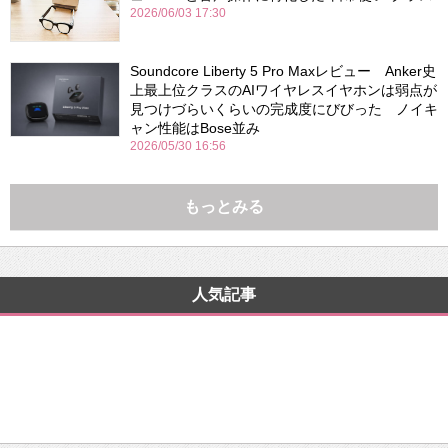
2026/06/03 17:30
Soundcore Liberty 5 Pro Maxレビュー Anker史
上最上位クラスのAIワイヤレスイヤホンは弱点が
見つけづらいくらいの完成度にびびった ノイキ
ャン性能はBose並み
2026/05/30 16:56
もっとみる
人気記事