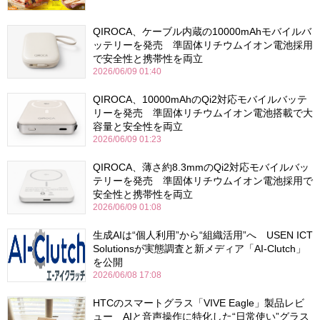
QIROCA、ケーブル内蔵の10000mAhモバイルバ
ッテリーを発売 準固体リチウムイオン電池採用
で安全性と携帯性を両立
2026/06/09 01:40
QIROCA、10000mAhのQi2対応モバイルバッテ
リーを発売 準固体リチウムイオン電池搭載で大
容量と安全性を両立
2026/06/09 01:23
QIROCA、薄さ約8.3mmのQi2対応モバイルバッ
テリーを発売 準固体リチウムイオン電池採用で
安全性と携帯性を両立
2026/06/09 01:08
生成AIは“個人利用”から“組織活用”へ USEN ICT
Solutionsが実態調査と新メディア「AI-Clutch」
を公開
2026/06/08 17:08
HTCのスマートグラス「VIVE Eagle」製品レビ
ュー AIと音声操作に特化した“日常使い”グラス