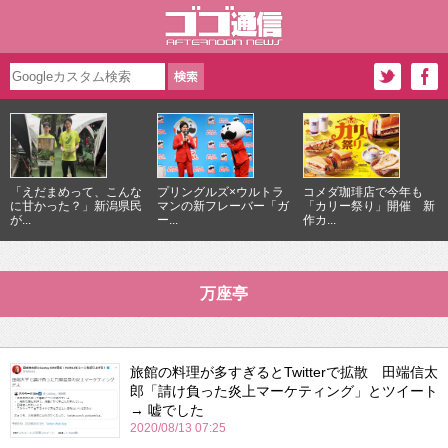
「えだまめって、こんな
プリングルズ×ウルトラ
コメダ珈琲店で今年も
に甘かった？」新潟県民
マンの新フレーバー「ガ
「カリー祭り」開催 新
が...
ー...
作カ...
万座亭
旅館の料理が多すぎるとTwitterで拡散 田端信太
郎「請け負った炎上マーケティング」とツイート
→ 嘘でした
2020/08/13 07:25