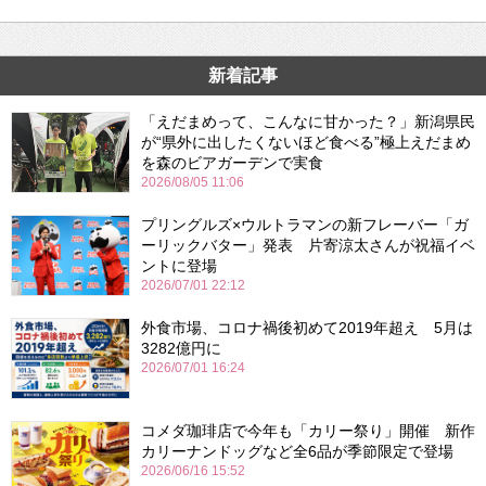
新着記事
「えだまめって、こんなに甘かった？」新潟県民
が“県外に出したくないほど食べる”極上えだまめ
を森のビアガーデンで実食
2026/08/05 11:06
プリングルズ×ウルトラマンの新フレーバー「ガ
ーリックバター」発表 片寄涼太さんが祝福イベ
ントに登場
2026/07/01 22:12
外食市場、コロナ禍後初めて2019年超え 5月は
3282億円に
2026/07/01 16:24
コメダ珈琲店で今年も「カリー祭り」開催 新作
カリーナンドッグなど全6品が季節限定で登場
2026/06/16 15:52