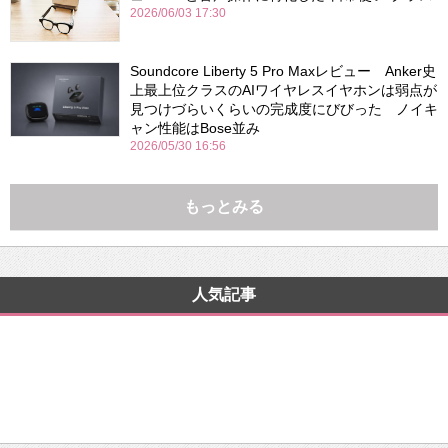
2026/06/03 17:30
Soundcore Liberty 5 Pro Maxレビュー Anker史
上最上位クラスのAIワイヤレスイヤホンは弱点が
見つけづらいくらいの完成度にびびった ノイキ
ャン性能はBose並み
2026/05/30 16:56
もっとみる
人気記事