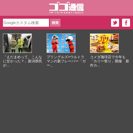
「えだまめって、こんな
プリングルズ×ウルトラ
コメダ珈琲店で今年も
に甘かった？」新潟県民
マンの新フレーバー「ガ
「カリー祭り」開催 新
が...
ー...
作カ...