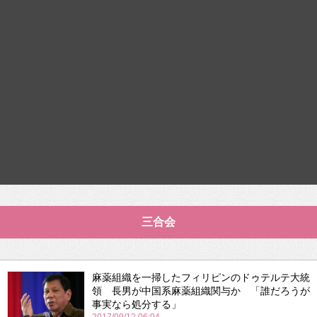
三合会
麻薬組織を一掃したフィリピンのドゥテルテ大統
領 長男が中国系麻薬組織関与か 「誰だろうが
事実なら処分する」