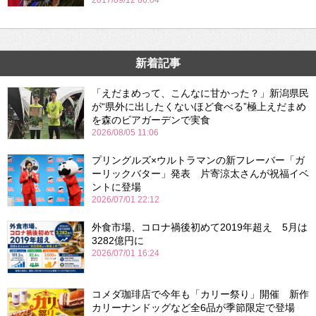
2017/09/12 06:04
新着記事
「えだまめって、こんなに甘かった？」新潟県民
が“県外に出したくないほど食べる”極上えだまめ
を森のビアガーデンで実食
2026/08/05 11:06
プリングルズ×ウルトラマンの新フレーバー「ガ
ーリックバター」発表 片寄涼太さんが祝福イベ
ントに登場
2026/07/01 22:12
外食市場、コロナ禍後初めて2019年超え 5月は
3282億円に
2026/07/01 16:24
コメダ珈琲店で今年も「カリー祭り」開催 新作
カリーナンドッグなど全6品が季節限定で登場