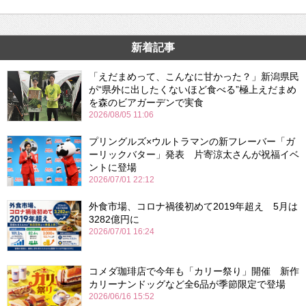
新着記事
「えだまめって、こんなに甘かった？」新潟県民
が“県外に出したくないほど食べる”極上えだまめ
を森のビアガーデンで実食
2026/08/05 11:06
プリングルズ×ウルトラマンの新フレーバー「ガ
ーリックバター」発表 片寄涼太さんが祝福イベ
ントに登場
2026/07/01 22:12
外食市場、コロナ禍後初めて2019年超え 5月は
3282億円に
2026/07/01 16:24
コメダ珈琲店で今年も「カリー祭り」開催 新作
カリーナンドッグなど全6品が季節限定で登場
2026/06/16 15:52