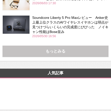
2026/06/03 17:30
Soundcore Liberty 5 Pro Maxレビュー Anker史
上最上位クラスのAIワイヤレスイヤホンは弱点が
見つけづらいくらいの完成度にびびった ノイキ
ャン性能はBose並み
2026/05/30 16:56
もっとみる
人気記事