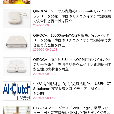
QIROCA、ケーブル内蔵の10000mAhモバイルバ
ッテリーを発売 準固体リチウムイオン電池採用
で安全性と携帯性を両立
2026/06/09 01:40
QIROCA、10000mAhのQi2対応モバイルバッテ
リーを発売 準固体リチウムイオン電池搭載で大
容量と安全性を両立
2026/06/09 01:23
QIROCA、薄さ約8.3mmのQi2対応モバイルバッ
テリーを発売 準固体リチウムイオン電池採用で
安全性と携帯性を両立
2026/06/09 01:08
生成AIは“個人利用”から“組織活用”へ USEN ICT
Solutionsが実態調査と新メディア「AI-Clutch」
を公開
2026/06/08 17:08
HTCのスマートグラス「VIVE Eagle」製品レビ
ュー AIと音声操作に特化した“日常使い”グラス