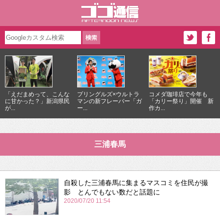
「えだまめって、こんな
プリングルズ×ウルトラ
コメダ珈琲店で今年も
に甘かった？」新潟県民
マンの新フレーバー「ガ
「カリー祭り」開催 新
が...
ー...
作カ...
三浦春馬
自殺した三浦春馬に集まるマスコミを住民が撮
影 とんでもない数だと話題に
2020/07/20 11:54