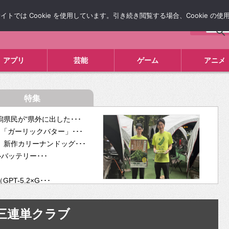
では Cookie を使用しています。引き続き閲覧する場合、Cookie の
について
広告掲載について
お問い合わせ
タレコミ
アプリ
芸能
ゲーム
アニメ
特集
県民が“県外に出した･･･
「ガーリックバター」･･･
新作カリーナンドッグ･･･
ルバッテリー･･･
-5.2×G･･･
tra･･･
供開･･･
三連単クラブ
ム、”自分が今話し･･･