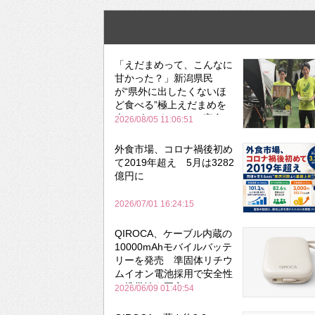
「えだまめって、こんなに
甘かった？」新潟県民
が“県外に出したくないほ
ど食べる”極上えだまめを
森のビアガーデンで実食
2026/08/05 11:06:51
外食市場、コロナ禍後初め
て2019年超え 5月は3282
億円に
2026/07/01 16:24:15
QIROCA、ケーブル内蔵の
10000mAhモバイルバッテ
リーを発売 準固体リチウ
ムイオン電池採用で安全性
と携帯性を両立
2026/06/09 01:40:54