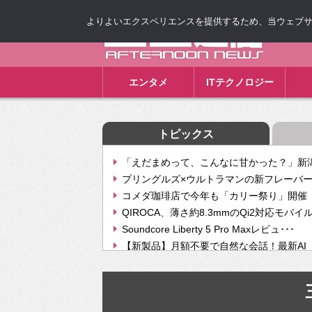
よりよいエクスペリエンスを提供するため、当ウェブサイト
ゴゴ通信
エンタメ
ITテクノロジー
トピックス
「えだまめって、こんなに甘かった？」新潟
プリングルズ×ウルトラマンの新フレーバー
コメダ珈琲店で今年も「カリー祭り」開催 
QIROCA、薄さ約8.3mmのQi2対応モバイ
Soundcore Liberty 5 Pro Maxレビュ･･･
【新製品】月額不要で自然な会話！最新AI（GPT
【次世代の没入感と生産性】VITURE Luma Ul
Geminiが音楽生成「Create music」機能提
挫折率8割の壁をAIで突破。ジャストシステ