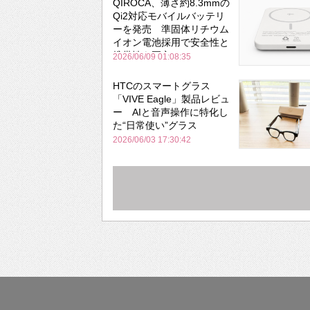
QIROCA、薄さ約8.3mmの
Qi2対応モバイルバッテリ
ーを発売 準固体リチウム
イオン電池採用で安全性と
携帯性を両立
2026/06/09 01:08:35
HTCのスマートグラス
「VIVE Eagle」製品レビュ
ー AIと音声操作に特化し
た“日常使い”グラス
2026/06/03 17:30:42