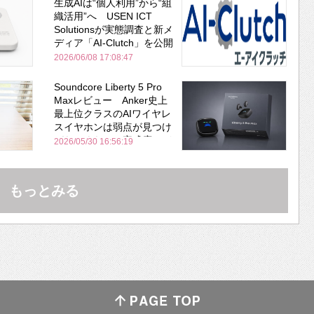
生成AIは“個人利用”から“組
織活用”へ USEN ICT
Solutionsが実態調査と新メ
ディア「AI-Clutch」を公開
2026/06/08 17:08:47
Soundcore Liberty 5 Pro
Maxレビュー Anker史上
最上位クラスのAIワイヤレ
スイヤホンは弱点が見つけ
づらいくらいの完成度にび
2026/05/30 16:56:19
びった ノイキャン性能は
Bose並み
もっとみる