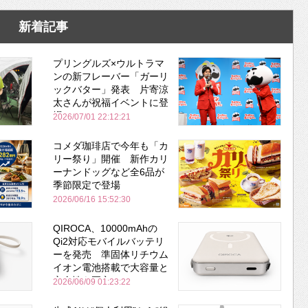
新着記事
プリングルズ×ウルトラマ
ンの新フレーバー「ガーリ
ックバター」発表 片寄涼
太さんが祝福イベントに登
場
2026/07/01 22:12:21
コメダ珈琲店で今年も「カ
リー祭り」開催 新作カリ
ーナンドッグなど全6品が
季節限定で登場
2026/06/16 15:52:30
QIROCA、10000mAhの
Qi2対応モバイルバッテリ
ーを発売 準固体リチウム
イオン電池搭載で大容量と
安全性を両立
2026/06/09 01:23:22