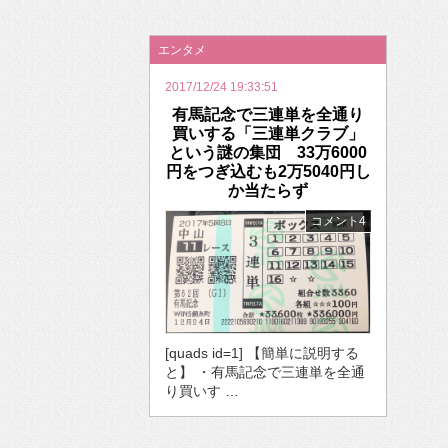
2026年のバレンタインは「自分で作って、想
エンタメ
2017/12/24 19:33:51
有馬記念で三連単を全通り
買いする「三連単クラブ」
という謎の集団 33万6000
円をつぎ込むも2万5040円し
か当たらず
コメント4
[quads id=1] 【簡単に説明する
と】 ・有馬記念で三連単を全通
り買いす …