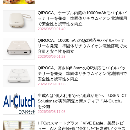
QIROCA、ケーブル内蔵の10000mAhモバイルバ
ッテリーを発売 準固体リチウムイオン電池採用
で安全性と携帯性を両立
2026/06/09 01:40
QIROCA、10000mAhのQi2対応モバイルバッテ
リーを発売 準固体リチウムイオン電池搭載で大
容量と安全性を両立
2026/06/09 01:23
QIROCA、薄さ約8.3mmのQi2対応モバイルバッ
テリーを発売 準固体リチウムイオン電池採用で
安全性と携帯性を両立
2026/06/09 01:08
生成AIは“個人利用”から“組織活用”へ USEN ICT
Solutionsが実態調査と新メディア「AI-Clutch」
を公開
2026/06/08 17:08
HTCのスマートグラス「VIVE Eagle」製品レビ
ュー AIと音声操作に特化した“日常使い”グラス