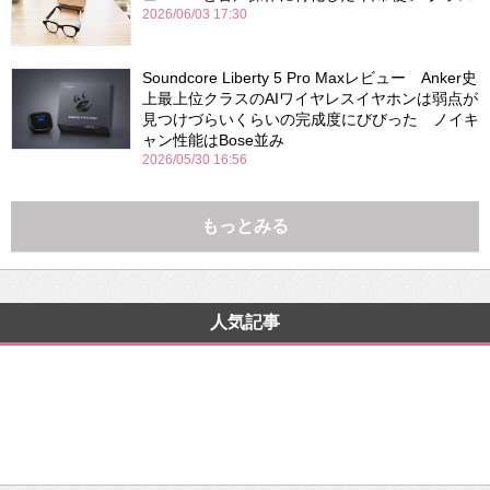
2026/06/03 17:30
Soundcore Liberty 5 Pro Maxレビュー Anker史
上最上位クラスのAIワイヤレスイヤホンは弱点が
見つけづらいくらいの完成度にびびった ノイキ
ャン性能はBose並み
2026/05/30 16:56
もっとみる
人気記事