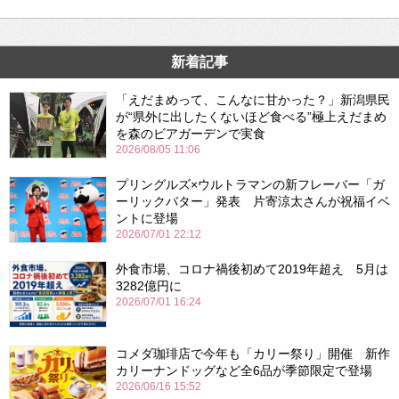
新着記事
「えだまめって、こんなに甘かった？」新潟県民
が“県外に出したくないほど食べる”極上えだまめ
を森のビアガーデンで実食
2026/08/05 11:06
プリングルズ×ウルトラマンの新フレーバー「ガ
ーリックバター」発表 片寄涼太さんが祝福イベ
ントに登場
2026/07/01 22:12
外食市場、コロナ禍後初めて2019年超え 5月は
3282億円に
2026/07/01 16:24
コメダ珈琲店で今年も「カリー祭り」開催 新作
カリーナンドッグなど全6品が季節限定で登場
2026/06/16 15:52