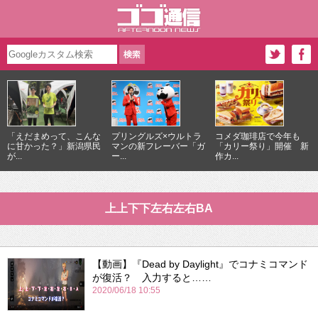
「えだまめって、こんな
プリングルズ×ウルトラ
コメダ珈琲店で今年も
に甘かった？」新潟県民
マンの新フレーバー「ガ
「カリー祭り」開催 新
が...
ー...
作カ...
上上下下左右左右BA
【動画】『Dead by Daylight』でコナミコマンド
が復活？ 入力すると……
2020/06/18 10:55