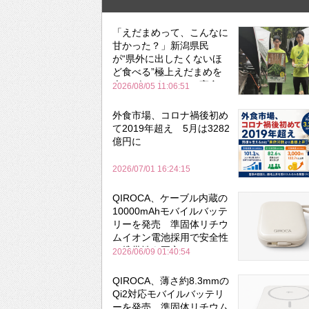
「えだまめって、こんなに
甘かった？」新潟県民
が“県外に出したくないほ
ど食べる”極上えだまめを
森のビアガーデンで実食
2026/08/05 11:06:51
外食市場、コロナ禍後初め
て2019年超え 5月は3282
億円に
2026/07/01 16:24:15
QIROCA、ケーブル内蔵の
10000mAhモバイルバッテ
リーを発売 準固体リチウ
ムイオン電池採用で安全性
と携帯性を両立
2026/06/09 01:40:54
QIROCA、薄さ約8.3mmの
Qi2対応モバイルバッテリ
ーを発売 準固体リチウム