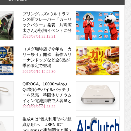
プリングルズ×ウルトラマ
ンの新フレーバー「ガーリ
ックバター」発表 片寄涼
太さんが祝福イベントに登
場
2026/07/01 22:12:21
コメダ珈琲店で今年も「カ
リー祭り」開催 新作カリ
ーナンドッグなど全6品が
季節限定で登場
2026/06/16 15:52:30
QIROCA、10000mAhの
Qi2対応モバイルバッテリ
ーを発売 準固体リチウム
イオン電池搭載で大容量と
安全性を両立
2026/06/09 01:23:22
生成AIは“個人利用”から“組
織活用”へ USEN ICT
Solutionsが実態調査と新メ