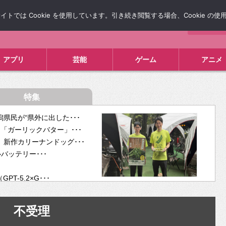
では Cookie を使用しています。引き続き閲覧する場合、Cookie の
について
広告掲載について
お問い合わせ
タレコミ
アプリ
芸能
ゲーム
アニメ
特集
県民が“県外に出した･･･
「ガーリックバター」･･･
新作カリーナンドッグ･･･
ルバッテリー･･･
-5.2×G･･･
tra･･･
供開･･･
不受理
ム、”自分が今話し･･･