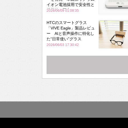
イオン電池採用で安全性と
携帯性を両立
2026/06/09 01:08:35
HTCのスマートグラス
「VIVE Eagle」製品レビュ
ー AIと音声操作に特化し
た“日常使い”グラス
2026/06/03 17:30:42