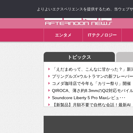
よりよいエクスペリエンスを提供するため、当ウェブサイト
ゴゴ通信
エンタメ
ITテクノロジー
トピックス
「えだまめって、こんなに甘かった？」新潟
プリングルズ×ウルトラマンの新フレーバー
コメダ珈琲店で今年も「カリー祭り」開催 
QIROCA、薄さ約8.3mmのQi2対応モバイ
Soundcore Liberty 5 Pro Maxレビュ･･･
【新製品】月額不要で自然な会話！最新AI（GPT
【次世代の没入感と生産性】VITURE Luma Ul
Geminiが音楽生成「Create music」機能提
挫折率8割の壁をAIで突破。ジャストシステ