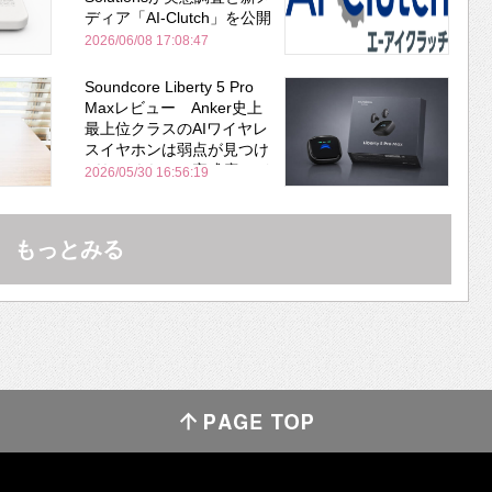
ディア「AI-Clutch」を公開
2026/06/08 17:08:47
Soundcore Liberty 5 Pro
Maxレビュー Anker史上
最上位クラスのAIワイヤレ
スイヤホンは弱点が見つけ
づらいくらいの完成度にび
2026/05/30 16:56:19
びった ノイキャン性能は
Bose並み
もっとみる