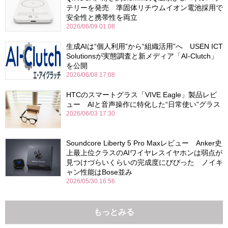
テリーを発売 準固体リチウムイオン電池採用で
安全性と携帯性を両立
2026/06/09 01:08
生成AIは“個人利用”から“組織活用”へ USEN ICT
Solutionsが実態調査と新メディア「AI-Clutch」
を公開
2026/06/08 17:08
HTCのスマートグラス「VIVE Eagle」製品レビ
ュー AIと音声操作に特化した“日常使い”グラス
2026/06/03 17:30
Soundcore Liberty 5 Pro Maxレビュー Anker史
上最上位クラスのAIワイヤレスイヤホンは弱点が
見つけづらいくらいの完成度にびびった ノイキ
ャン性能はBose並み
2026/05/30 16:56
もっとみる