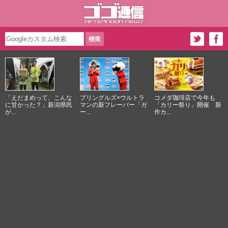
「えだまめって、こんな
プリングルズ×ウルトラ
コメダ珈琲店で今年も
に甘かった？」新潟県民
マンの新フレーバー「ガ
「カリー祭り」開催 新
が...
ー...
作カ...