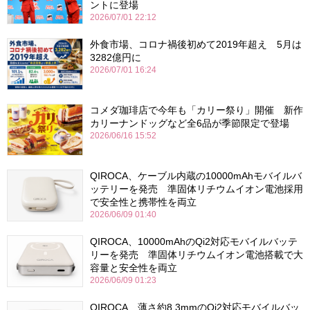
ントに登場
2026/07/01 22:12
外食市場、コロナ禍後初めて2019年超え 5月は
3282億円に
2026/07/01 16:24
コメダ珈琲店で今年も「カリー祭り」開催 新作
カリーナンドッグなど全6品が季節限定で登場
2026/06/16 15:52
QIROCA、ケーブル内蔵の10000mAhモバイルバ
ッテリーを発売 準固体リチウムイオン電池採用
で安全性と携帯性を両立
2026/06/09 01:40
QIROCA、10000mAhのQi2対応モバイルバッテ
リーを発売 準固体リチウムイオン電池搭載で大
容量と安全性を両立
2026/06/09 01:23
QIROCA、薄さ約8.3mmのQi2対応モバイルバッ