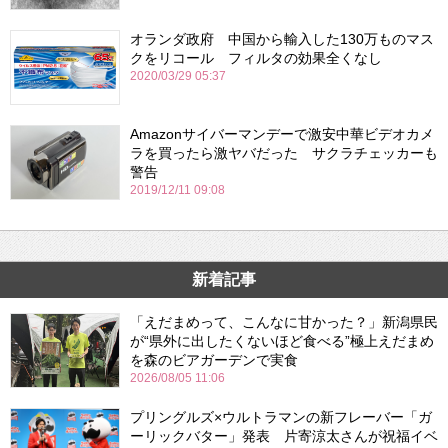
オランダ政府 中国から輸入した130万ものマス
クをリコール フィルタの効果全くなし
2020/03/29 05:37
Amazonサイバーマンデーで激安中華ビデオカメ
ラを買ったら激ヤバだった サクラチェッカーも
警告
2019/12/11 09:08
新着記事
「えだまめって、こんなに甘かった？」新潟県民
が“県外に出したくないほど食べる”極上えだまめ
を森のビアガーデンで実食
2026/08/05 11:06
プリングルズ×ウルトラマンの新フレーバー「ガ
ーリックバター」発表 片寄涼太さんが祝福イベ