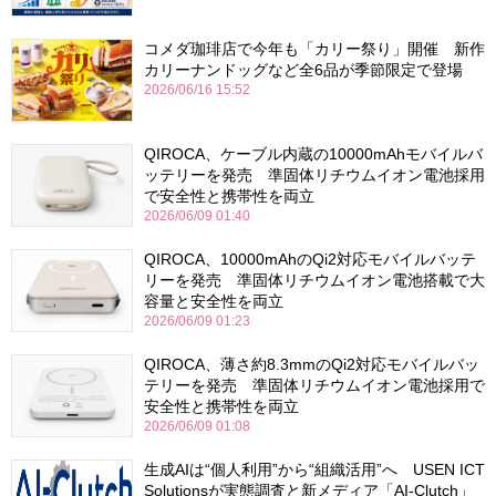
コメダ珈琲店で今年も「カリー祭り」開催 新作
カリーナンドッグなど全6品が季節限定で登場
2026/06/16 15:52
QIROCA、ケーブル内蔵の10000mAhモバイルバ
ッテリーを発売 準固体リチウムイオン電池採用
で安全性と携帯性を両立
2026/06/09 01:40
QIROCA、10000mAhのQi2対応モバイルバッテ
リーを発売 準固体リチウムイオン電池搭載で大
容量と安全性を両立
2026/06/09 01:23
QIROCA、薄さ約8.3mmのQi2対応モバイルバッ
テリーを発売 準固体リチウムイオン電池採用で
安全性と携帯性を両立
2026/06/09 01:08
生成AIは“個人利用”から“組織活用”へ USEN ICT
Solutionsが実態調査と新メディア「AI-Clutch」