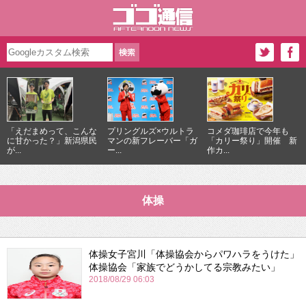
「えだまめって、こんな
プリングルズ×ウルトラ
コメダ珈琲店で今年も
に甘かった？」新潟県民
マンの新フレーバー「ガ
「カリー祭り」開催 新
が...
ー...
作カ...
体操
体操女子宮川「体操協会からパワハラをうけた」
体操協会「家族でどうかしてる宗教みたい」
2018/08/29 06:03