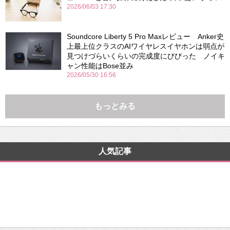
2026/06/03 17:30
Soundcore Liberty 5 Pro Maxレビュー Anker史
上最上位クラスのAIワイヤレスイヤホンは弱点が
見つけづらいくらいの完成度にびびった ノイキ
ャン性能はBose並み
2026/05/30 16:56
もっとみる
人気記事