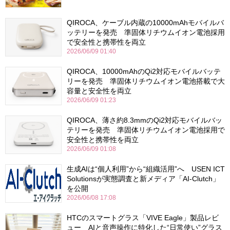
QIROCA、ケーブル内蔵の10000mAhモバイルバ
ッテリーを発売 準固体リチウムイオン電池採用
で安全性と携帯性を両立
2026/06/09 01:40
QIROCA、10000mAhのQi2対応モバイルバッテ
リーを発売 準固体リチウムイオン電池搭載で大
容量と安全性を両立
2026/06/09 01:23
QIROCA、薄さ約8.3mmのQi2対応モバイルバッ
テリーを発売 準固体リチウムイオン電池採用で
安全性と携帯性を両立
2026/06/09 01:08
生成AIは“個人利用”から“組織活用”へ USEN ICT
Solutionsが実態調査と新メディア「AI-Clutch」
を公開
2026/06/08 17:08
HTCのスマートグラス「VIVE Eagle」製品レビ
ュー AIと音声操作に特化した“日常使い”グラス