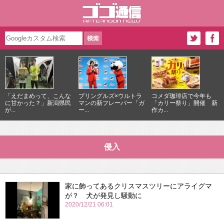
「えだまめって、こんな
プリングルズ×ウルトラ
コメダ珈琲店で今年も
に甘かった？」新潟県民
マンの新フレーバー「ガ
「カリー祭り」開催 新
が...
ー...
作カ...
侵入
家に飾ってあるクリスマスツリーにアライグマ
が？ 犬が発見し騒動に
2020/12/21 06:01