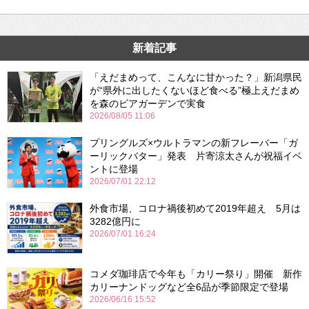
新着記事
「えだまめって、こんなに甘かった？」新潟県民
が“県外に出したくないほど食べる”極上えだまめ
を森のビアガーデンで実食
2026/08/05 11:06
プリングルズ×ウルトラマンの新フレーバー「ガ
ーリックバター」発表 片寄涼太さんが祝福イベ
ントに登場
2026/07/01 22:12
外食市場、コロナ禍後初めて2019年超え 5月は
3282億円に
2026/07/01 16:24
コメダ珈琲店で今年も「カリー祭り」開催 新作
カリーナンドッグなど全6品が季節限定で登場
2026/06/16 15:52