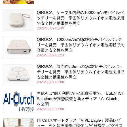
QIROCA、ケーブル内蔵の10000mAhモバイルバ
ッテリーを発売 準固体リチウムイオン電池採用
で安全性と携帯性を両立
2026/06/09 01:40
QIROCA、10000mAhのQi2対応モバイルバッテ
リーを発売 準固体リチウムイオン電池搭載で大
容量と安全性を両立
2026/06/09 01:23
QIROCA、薄さ約8.3mmのQi2対応モバイルバッ
テリーを発売 準固体リチウムイオン電池採用で
安全性と携帯性を両立
2026/06/09 01:08
生成AIは“個人利用”から“組織活用”へ USEN ICT
Solutionsが実態調査と新メディア「AI-Clutch」
を公開
2026/06/08 17:08
HTCのスマートグラス「VIVE Eagle」製品レビ
ュー AIと音声操作に特化した“日常使い”グラス