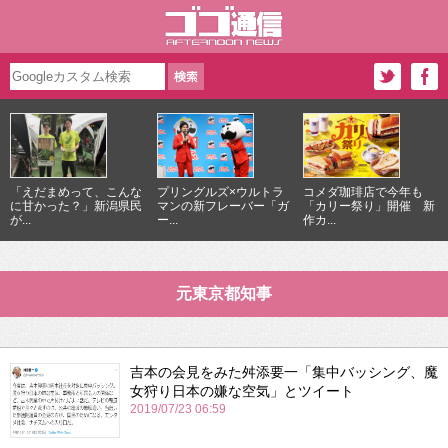
「えだまめって、こんな
プリングルズ×ウルトラ
コメダ珈琲店で今年も
に甘かった？」新潟県民
マンの新フレーバー「ガ
「カリー祭り」開催 新
が...
ー...
作カ...
元東京都知事
吉本の会見をみた舛添要一「集中バッシング、魔
女狩り日本の嫌な空気」とツイート
2019/07/23 06:59