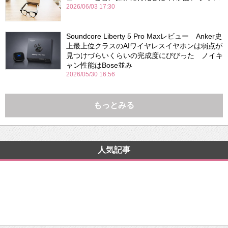
2026/06/03 17:30
Soundcore Liberty 5 Pro Maxレビュー Anker史
上最上位クラスのAIワイヤレスイヤホンは弱点が
見つけづらいくらいの完成度にびびった ノイキ
ャン性能はBose並み
2026/05/30 16:56
もっとみる
人気記事