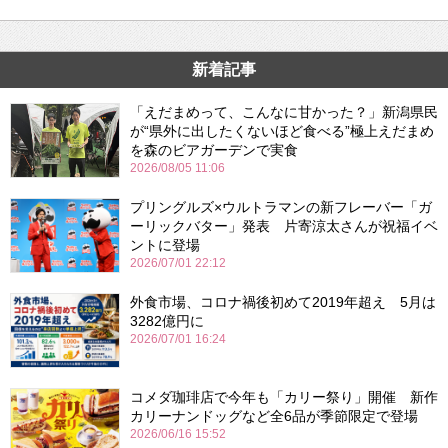
新着記事
「えだまめって、こんなに甘かった？」新潟県民
が“県外に出したくないほど食べる”極上えだまめ
を森のビアガーデンで実食
2026/08/05 11:06
プリングルズ×ウルトラマンの新フレーバー「ガ
ーリックバター」発表 片寄涼太さんが祝福イベ
ントに登場
2026/07/01 22:12
外食市場、コロナ禍後初めて2019年超え 5月は
3282億円に
2026/07/01 16:24
コメダ珈琲店で今年も「カリー祭り」開催 新作
カリーナンドッグなど全6品が季節限定で登場
2026/06/16 15:52