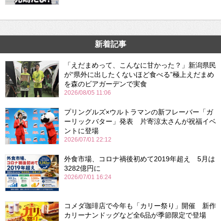
新着記事
「えだまめって、こんなに甘かった？」新潟県民
が“県外に出したくないほど食べる”極上えだまめ
を森のビアガーデンで実食
2026/08/05 11:06
プリングルズ×ウルトラマンの新フレーバー「ガ
ーリックバター」発表 片寄涼太さんが祝福イベ
ントに登場
2026/07/01 22:12
外食市場、コロナ禍後初めて2019年超え 5月は
3282億円に
2026/07/01 16:24
コメダ珈琲店で今年も「カリー祭り」開催 新作
カリーナンドッグなど全6品が季節限定で登場