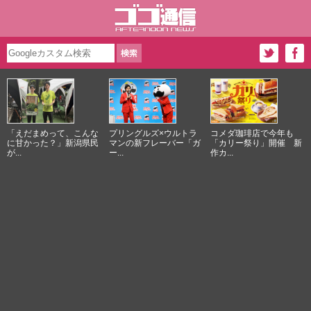
「えだまめって、こんな
プリングルズ×ウルトラ
コメダ珈琲店で今年も
に甘かった？」新潟県民
マンの新フレーバー「ガ
「カリー祭り」開催 新
が...
ー...
作カ...