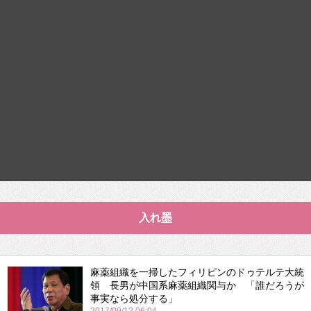
入れ墨
麻薬組織を一掃したフィリピンのドゥテルテ大統
領 長男が中国系麻薬組織関与か 「誰だろうが
事実なら処分する」