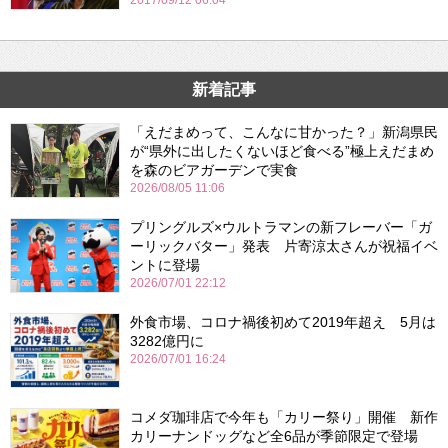
2017/09/12 06:04
新着記事
「えだまめって、こんなに甘かった？」新潟県民
が“県外に出したくないほど食べる”極上えだまめ
を森のビアガーデンで実食
2026/08/05 11:06
プリングルズ×ウルトラマンの新フレーバー「ガ
ーリックバター」発表 片寄涼太さんが祝福イベ
ントに登場
2026/07/01 22:12
外食市場、コロナ禍後初めて2019年超え 5月は
3282億円に
2026/07/01 16:24
コメダ珈琲店で今年も「カリー祭り」開催 新作
カリーナンドッグなど全6品が季節限定で登場