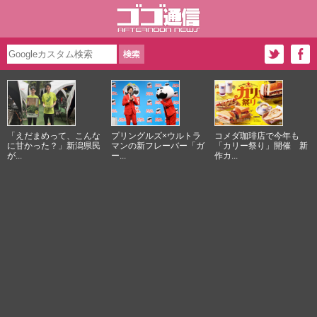
「えだまめって、こんな
プリングルズ×ウルトラ
コメダ珈琲店で今年も
に甘かった？」新潟県民
マンの新フレーバー「ガ
「カリー祭り」開催 新
が...
ー...
作カ...