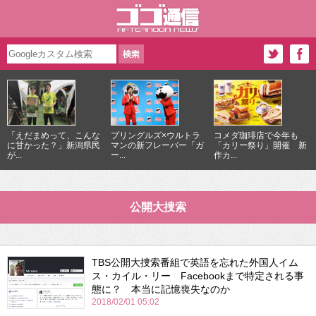
「えだまめって、こんな
プリングルズ×ウルトラ
コメダ珈琲店で今年も
に甘かった？」新潟県民
マンの新フレーバー「ガ
「カリー祭り」開催 新
が...
ー...
作カ...
公開大捜索
TBS公開大捜索番組で英語を忘れた外国人イム
ス・カイル・リー Facebookまで特定される事
態に？ 本当に記憶喪失なのか
2018/02/01 05:02