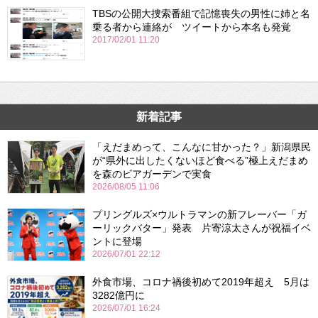
TBSの公開大捜索番組で記憶喪失の男性に姉と名
乗る者から連絡が ツイートから本名も発覚
2017/02/01 11:20
新着記事
「えだまめって、こんなに甘かった？」新潟県民
が“県外に出したくないほど食べる”極上えだまめ
を森のビアガーデンで実食
2026/08/05 11:06
プリングルズ×ウルトラマンの新フレーバー「ガ
ーリックバター」発表 片寄涼太さんが祝福イベ
ントに登場
2026/07/01 22:12
外食市場、コロナ禍後初めて2019年超え 5月は
3282億円に
2026/07/01 16:24