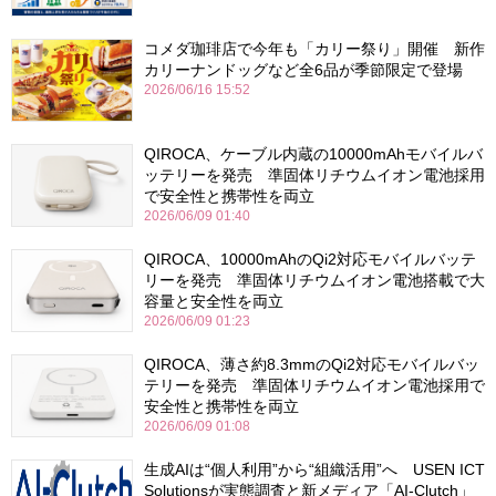
コメダ珈琲店で今年も「カリー祭り」開催 新作
カリーナンドッグなど全6品が季節限定で登場
2026/06/16 15:52
QIROCA、ケーブル内蔵の10000mAhモバイルバ
ッテリーを発売 準固体リチウムイオン電池採用
で安全性と携帯性を両立
2026/06/09 01:40
QIROCA、10000mAhのQi2対応モバイルバッテ
リーを発売 準固体リチウムイオン電池搭載で大
容量と安全性を両立
2026/06/09 01:23
QIROCA、薄さ約8.3mmのQi2対応モバイルバッ
テリーを発売 準固体リチウムイオン電池採用で
安全性と携帯性を両立
2026/06/09 01:08
生成AIは“個人利用”から“組織活用”へ USEN ICT
Solutionsが実態調査と新メディア「AI-Clutch」