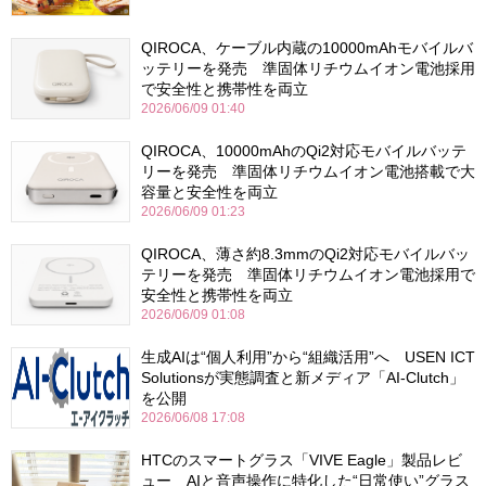
QIROCA、ケーブル内蔵の10000mAhモバイルバ
ッテリーを発売 準固体リチウムイオン電池採用
で安全性と携帯性を両立
2026/06/09 01:40
QIROCA、10000mAhのQi2対応モバイルバッテ
リーを発売 準固体リチウムイオン電池搭載で大
容量と安全性を両立
2026/06/09 01:23
QIROCA、薄さ約8.3mmのQi2対応モバイルバッ
テリーを発売 準固体リチウムイオン電池採用で
安全性と携帯性を両立
2026/06/09 01:08
生成AIは“個人利用”から“組織活用”へ USEN ICT
Solutionsが実態調査と新メディア「AI-Clutch」
を公開
2026/06/08 17:08
HTCのスマートグラス「VIVE Eagle」製品レビ
ュー AIと音声操作に特化した“日常使い”グラス