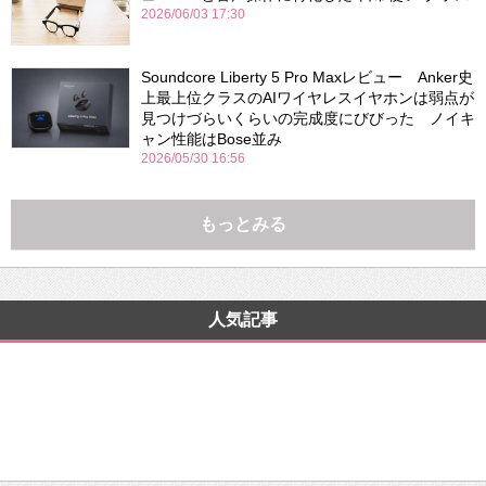
2026/06/03 17:30
Soundcore Liberty 5 Pro Maxレビュー Anker史
上最上位クラスのAIワイヤレスイヤホンは弱点が
見つけづらいくらいの完成度にびびった ノイキ
ャン性能はBose並み
2026/05/30 16:56
もっとみる
人気記事