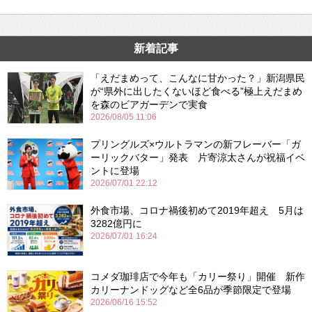
新着記事
「えだまめって、こんなに甘かった？」新潟県民
が“県外に出したくないほど食べる”極上えだまめ
を森のビアガーデンで実食
2026/08/05 11:06
プリングルズ×ウルトラマンの新フレーバー「ガ
ーリックバター」発表 片寄涼太さんが祝福イベ
ントに登場
2026/07/01 22:12
外食市場、コロナ禍後初めて2019年超え 5月は
3282億円に
2026/07/01 16:24
コメダ珈琲店で今年も「カリー祭り」開催 新作
カリーナンドッグなど全6品が季節限定で登場
2026/06/16 15:52