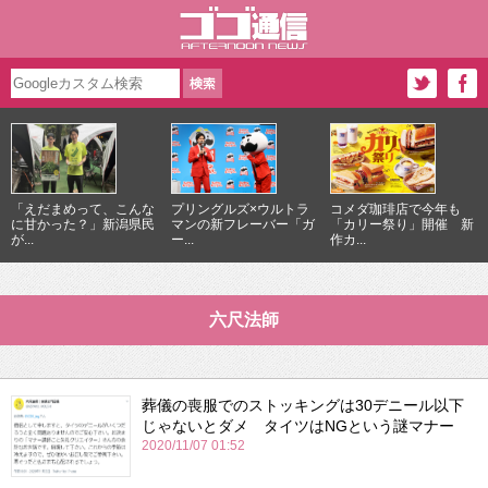
「えだまめって、こんな
プリングルズ×ウルトラ
コメダ珈琲店で今年も
に甘かった？」新潟県民
マンの新フレーバー「ガ
「カリー祭り」開催 新
が...
ー...
作カ...
六尺法師
葬儀の喪服でのストッキングは30デニール以下
じゃないとダメ タイツはNGという謎マナー
2020/11/07 01:52