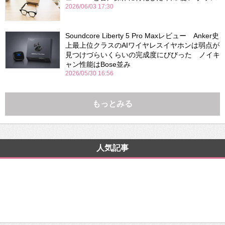
2026/06/03 17:30
Soundcore Liberty 5 Pro Maxレビュー Anker史
上最上位クラスのAIワイヤレスイヤホンは弱点が
見つけづらいくらいの完成度にびびった ノイキ
ャン性能はBose並み
2026/05/30 16:56
もっとみる
人気記事