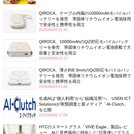
QIROCA、ケーブル内蔵の10000mAhモバイルバ
ッテリーを発売 準固体リチウムイオン電池採用
で安全性と携帯性を両立
2026/06/09 01:40
QIROCA、10000mAhのQi2対応モバイルバッテ
リーを発売 準固体リチウムイオン電池搭載で大
容量と安全性を両立
2026/06/09 01:23
QIROCA、薄さ約8.3mmのQi2対応モバイルバッ
テリーを発売 準固体リチウムイオン電池採用で
安全性と携帯性を両立
2026/06/09 01:08
生成AIは“個人利用”から“組織活用”へ USEN ICT
Solutionsが実態調査と新メディア「AI-Clutch」
を公開
2026/06/08 17:08
HTCのスマートグラス「VIVE Eagle」製品レビ
ュー AIと音声操作に特化した“日常使い”グラス