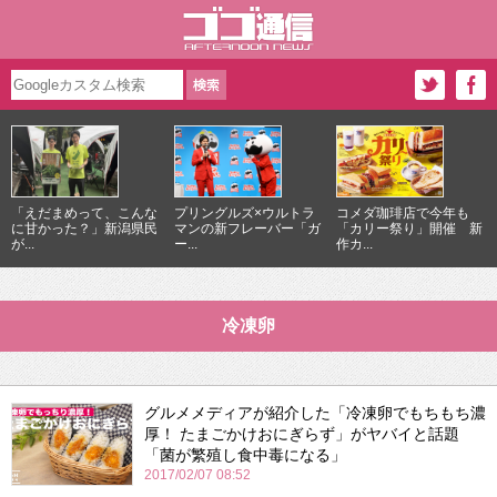
「えだまめって、こんな
プリングルズ×ウルトラ
コメダ珈琲店で今年も
に甘かった？」新潟県民
マンの新フレーバー「ガ
「カリー祭り」開催 新
が...
ー...
作カ...
冷凍卵
グルメメディアが紹介した「冷凍卵でもちもち濃
厚！ たまごかけおにぎらず」がヤバイと話題
「菌が繁殖し食中毒になる」
2017/02/07 08:52