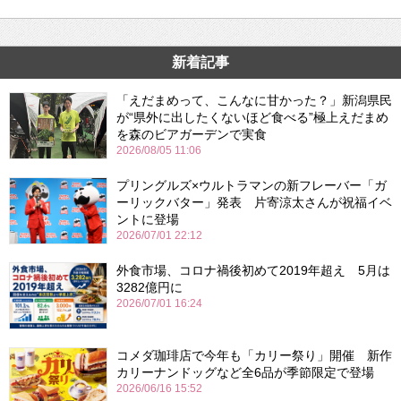
新着記事
「えだまめって、こんなに甘かった？」新潟県民
が“県外に出したくないほど食べる”極上えだまめ
を森のビアガーデンで実食
2026/08/05 11:06
プリングルズ×ウルトラマンの新フレーバー「ガ
ーリックバター」発表 片寄涼太さんが祝福イベ
ントに登場
2026/07/01 22:12
外食市場、コロナ禍後初めて2019年超え 5月は
3282億円に
2026/07/01 16:24
コメダ珈琲店で今年も「カリー祭り」開催 新作
カリーナンドッグなど全6品が季節限定で登場
2026/06/16 15:52