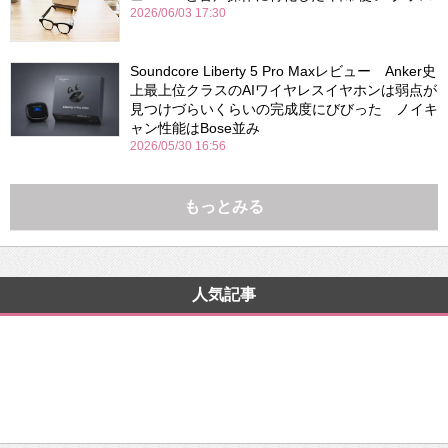
2026/06/03 17:30
Soundcore Liberty 5 Pro Maxレビュー Anker史
上最上位クラスのAIワイヤレスイヤホンは弱点が
見つけづらいくらいの完成度にびびった ノイキ
ャン性能はBose並み
2026/05/30 16:56
もっとみる
人気記事