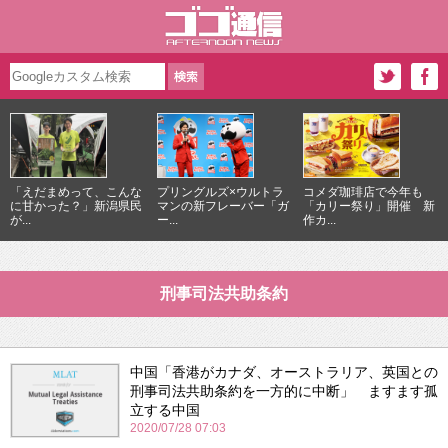
「えだまめって、こんな
プリングルズ×ウルトラ
コメダ珈琲店で今年も
に甘かった？」新潟県民
マンの新フレーバー「ガ
「カリー祭り」開催 新
が...
ー...
作カ...
刑事司法共助条約
中国「香港がカナダ、オーストラリア、英国との
刑事司法共助条約を一方的に中断」 ますます孤
立する中国
2020/07/28 07:03