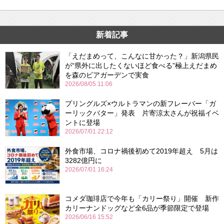
新着記事
「えだまめって、こんなに甘かった？」新潟県民
が“県外に出したくないほど食べる”極上えだまめ
を森のビアガーデンで実食
2026/08/05 11:06
プリングルズ×ウルトラマンの新フレーバー「ガ
ーリックバター」発表 片寄涼太さんが祝福イベ
ントに登場
2026/07/01 22:12
外食市場、コロナ禍後初めて2019年超え 5月は
3282億円に
2026/07/01 16:24
コメダ珈琲店で今年も「カリー祭り」開催 新作
カリーナンドッグなど全6品が季節限定で登場
2026/06/16 15:52