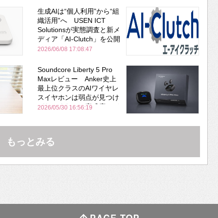
生成AIは“個人利用”から“組
織活用”へ USEN ICT
Solutionsが実態調査と新メ
ディア「AI-Clutch」を公開
2026/06/08 17:08:47
Soundcore Liberty 5 Pro
Maxレビュー Anker史上
最上位クラスのAIワイヤレ
スイヤホンは弱点が見つけ
づらいくらいの完成度にび
2026/05/30 16:56:19
びった ノイキャン性能は
Bose並み
もっとみる