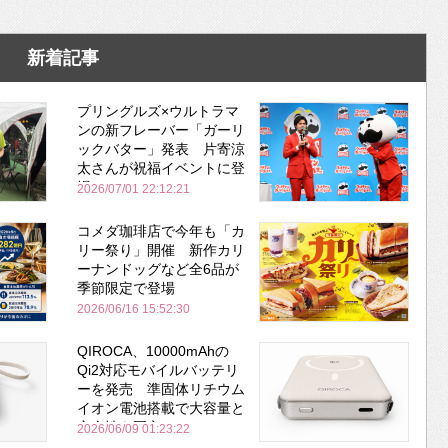
新着記事
プリングルズ×ウルトラマ
ンの新フレーバー「ガーリ
ックバター」発表 片寄涼
太さんが祝福イベントに登
場
2026/07/01 22:12:21
コメダ珈琲店で今年も「カ
リー祭り」開催 新作カリ
ーナンドッグなど全6品が
季節限定で登場
2026/06/16 15:52:30
QIROCA、10000mAhの
Qi2対応モバイルバッテリ
ーを発売 準固体リチウム
イオン電池搭載で大容量と
安全性を両立
2026/06/09 01:23:22