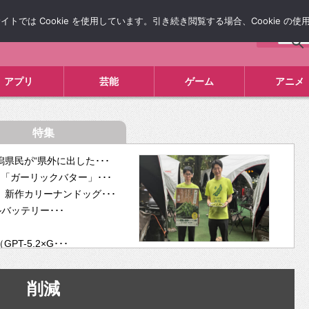
では Cookie を使用しています。引き続き閲覧する場合、Cookie の
について
広告掲載について
お問い合わせ
タレコミ
アプリ
芸能
ゲーム
アニメ
特集
県民が“県外に出した･･･
「ガーリックバター」･･･
新作カリーナンドッグ･･･
ルバッテリー･･･
-5.2×G･･･
tra･･･
供開･･･
削減
ム、”自分が今話し･･･