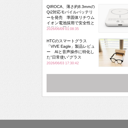
QIROCA、薄さ約8.3mmの
Qi2対応モバイルバッテリ
ーを発売 準固体リチウム
イオン電池採用で安全性と
携帯性を両立
2026/06/09 01:08:35
HTCのスマートグラス
「VIVE Eagle」製品レビュ
ー AIと音声操作に特化し
た“日常使い”グラス
2026/06/03 17:30:42