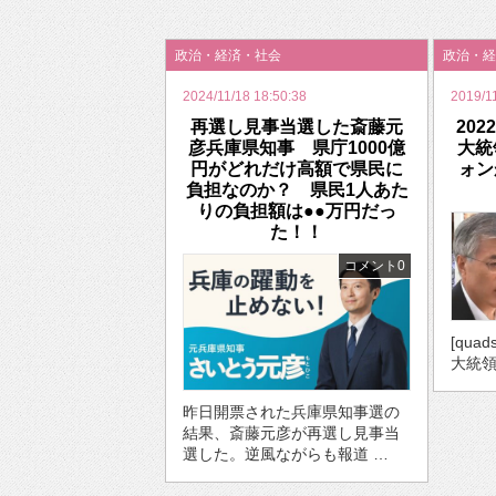
2026年のバレンタインは「自分で作って、想
政治・経済・社会
政治・経
2024/11/18 18:50:38
2019/1
再選し見事当選した斎藤元
20
彦兵庫県知事 県庁1000億
大統
円がどれだけ高額で県民に
ォン
負担なのか？ 県民1人あた
りの負担額は●●万円だっ
た！！
コメント0
[quad
大統領
昨日開票された兵庫県知事選の
結果、斎藤元彦が再選し見事当
選した。逆風ながらも報道 …