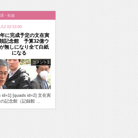
いを渡す」 TE･･･
済・社会
1/12 02:53:00
22年に完成予定の文在寅
領記念館 予算32億ウ
が無しになり全て白紙
になる
コメント1
s id=1] [quads id=2] 文在寅
の記念館（記録館 …