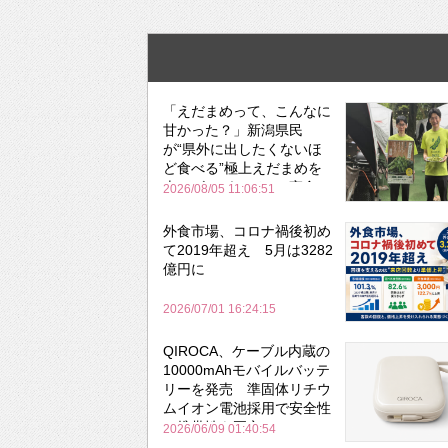
「えだまめって、こんなに
甘かった？」新潟県民
が“県外に出したくないほ
ど食べる”極上えだまめを
森のビアガーデンで実食
2026/08/05 11:06:51
外食市場、コロナ禍後初め
て2019年超え 5月は3282
億円に
2026/07/01 16:24:15
QIROCA、ケーブル内蔵の
10000mAhモバイルバッテ
リーを発売 準固体リチウ
ムイオン電池採用で安全性
と携帯性を両立
2026/06/09 01:40:54