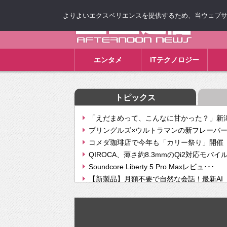
よりよいエクスペリエンスを提供するため、当ウェブサイト
ゴゴ通信
エンタメ
ITテクノロジー
トピックス
「えだまめって、こんなに甘かった？」新潟
プリングルズ×ウルトラマンの新フレーバー
コメダ珈琲店で今年も「カリー祭り」開催 
QIROCA、薄さ約8.3mmのQi2対応モバイ
Soundcore Liberty 5 Pro Maxレビュ･･･
【新製品】月額不要で自然な会話！最新AI（GPT
【次世代の没入感と生産性】VITURE Luma Ul
Geminiが音楽生成「Create music」機能提
挫折率8割の壁をAIで突破。ジャストシステ