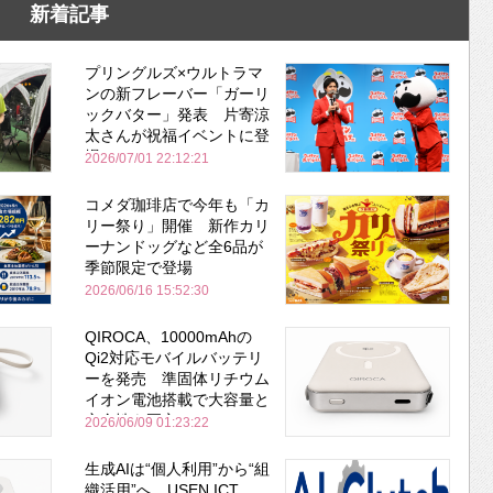
新着記事
プリングルズ×ウルトラマ
ンの新フレーバー「ガーリ
ックバター」発表 片寄涼
太さんが祝福イベントに登
場
2026/07/01 22:12:21
コメダ珈琲店で今年も「カ
リー祭り」開催 新作カリ
ーナンドッグなど全6品が
季節限定で登場
2026/06/16 15:52:30
QIROCA、10000mAhの
Qi2対応モバイルバッテリ
ーを発売 準固体リチウム
イオン電池搭載で大容量と
安全性を両立
2026/06/09 01:23:22
生成AIは“個人利用”から“組
織活用”へ USEN ICT