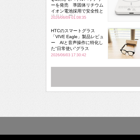
ーを発売 準固体リチウム
イオン電池採用で安全性と
携帯性を両立
2026/06/09 01:08:35
HTCのスマートグラス
「VIVE Eagle」製品レビュ
ー AIと音声操作に特化し
た“日常使い”グラス
2026/06/03 17:30:42