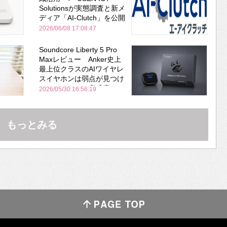
Solutionsが実態調査と新メ
ディア「AI-Clutch」を公開
2026/06/08 17:08:47
Soundcore Liberty 5 Pro
Maxレビュー Anker史上
最上位クラスのAIワイヤレ
スイヤホンは弱点が見つけ
づらいくらいの完成度にび
2026/05/30 16:56:19
びった ノイキャン性能は
Bose並み
もっとみる