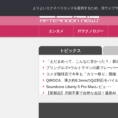
よりよいエクスペリエンスを提供するため、当ウェブサイト
ゴゴ通信
エンタメ
ITテクノロジー
トピックス
「えだまめって、こんなに甘かった？」新潟
プリングルズ×ウルトラマンの新フレーバー
コメダ珈琲店で今年も「カリー祭り」開催 
QIROCA、薄さ約8.3mmのQi2対応モバイ
Soundcore Liberty 5 Pro Maxレビュ･･･
【新製品】月額不要で自然な会話！最新AI（GPT
【次世代の没入感と生産性】VITURE Luma Ul
Geminiが音楽生成「Create music」機能提
挫折率8割の壁をAIで突破。ジャストシステ