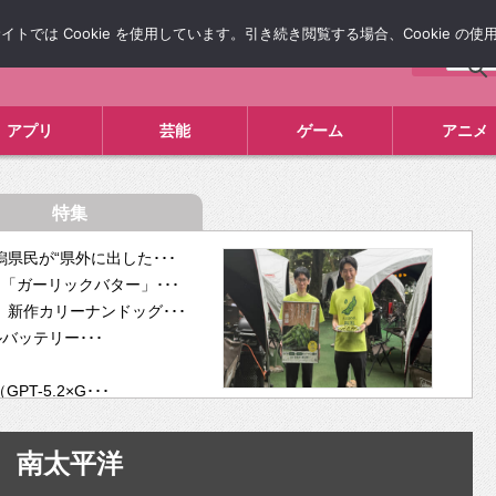
では Cookie を使用しています。引き続き閲覧する場合、Cookie の
について
広告掲載について
お問い合わせ
タレコミ
アプリ
芸能
ゲーム
アニメ
特集
県民が“県外に出した･･･
「ガーリックバター」･･･
新作カリーナンドッグ･･･
ルバッテリー･･･
-5.2×G･･･
tra･･･
供開･･･
南太平洋
ム、”自分が今話し･･･