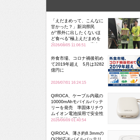
「えだまめって、こんなに
甘かった？」新潟県民
が“県外に出したくないほ
ど食べる”極上えだまめを
森のビアガーデンで実食
2026/08/05 11:06:51
外食市場、コロナ禍後初め
て2019年超え 5月は3282
億円に
2026/07/01 16:24:15
QIROCA、ケーブル内蔵の
10000mAhモバイルバッテ
リーを発売 準固体リチウ
ムイオン電池採用で安全性
と携帯性を両立
2026/06/09 01:40:54
QIROCA、薄さ約8.3mmの
Qi2対応モバイルバッテリ