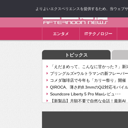
よりよいエクスペリエンスを提供するため、当ウェブサイト
ゴゴ通信
エンタメ
ITテクノロジー
トピックス
「えだまめって、こんなに甘かった？」新潟
プリングルズ×ウルトラマンの新フレーバー
コメダ珈琲店で今年も「カリー祭り」開催 
QIROCA、薄さ約8.3mmのQi2対応モバイ
Soundcore Liberty 5 Pro Maxレビュ･･･
【新製品】月額不要で自然な会話！最新AI（GPT
【次世代の没入感と生産性】VITURE Luma Ul
Geminiが音楽生成「Create music」機能提
挫折率8割の壁をAIで突破。ジャストシステ