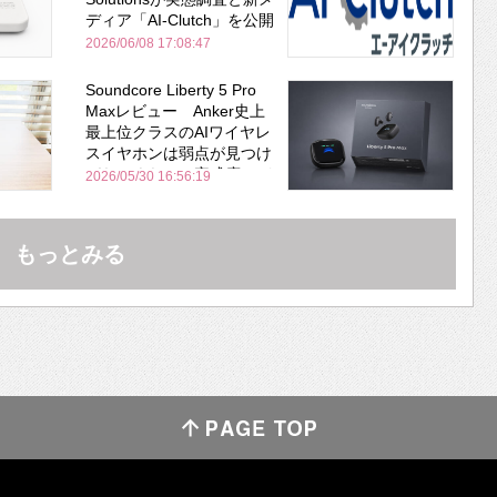
ディア「AI-Clutch」を公開
2026/06/08 17:08:47
Soundcore Liberty 5 Pro
Maxレビュー Anker史上
最上位クラスのAIワイヤレ
スイヤホンは弱点が見つけ
づらいくらいの完成度にび
2026/05/30 16:56:19
びった ノイキャン性能は
Bose並み
もっとみる