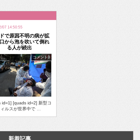
いを渡す」 TE･･･
2/07 14:50:55
ドで原因不明の病が拡
口から泡を吹いて倒れ
る人が続出
コメント0
s id=1] [quads id=2] 新型コ
ィルスが世界中で …
新着記事