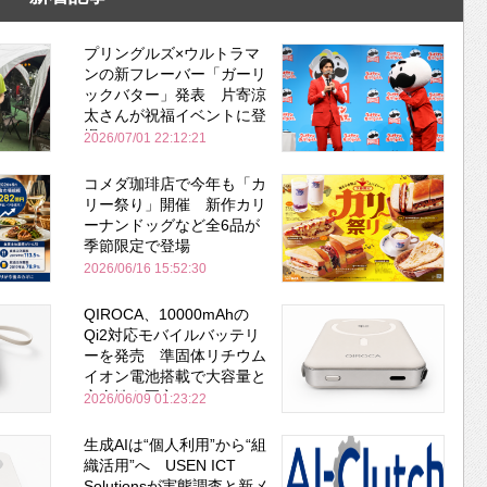
プリングルズ×ウルトラマ
ンの新フレーバー「ガーリ
ックバター」発表 片寄涼
太さんが祝福イベントに登
場
2026/07/01 22:12:21
コメダ珈琲店で今年も「カ
リー祭り」開催 新作カリ
ーナンドッグなど全6品が
季節限定で登場
2026/06/16 15:52:30
QIROCA、10000mAhの
Qi2対応モバイルバッテリ
ーを発売 準固体リチウム
イオン電池搭載で大容量と
安全性を両立
2026/06/09 01:23:22
生成AIは“個人利用”から“組
織活用”へ USEN ICT
Solutionsが実態調査と新メ