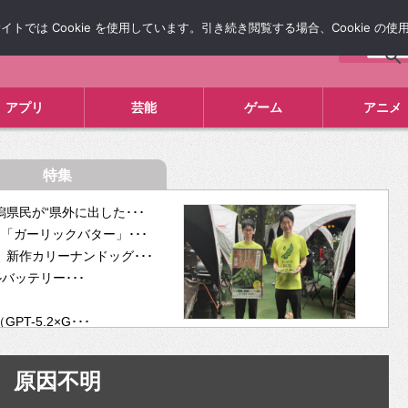
では Cookie を使用しています。引き続き閲覧する場合、Cookie の
について
広告掲載について
お問い合わせ
タレコミ
アプリ
芸能
ゲーム
アニメ
特集
県民が“県外に出した･･･
「ガーリックバター」･･･
新作カリーナンドッグ･･･
ルバッテリー･･･
-5.2×G･･･
tra･･･
供開･･･
原因不明
ム、”自分が今話し･･･