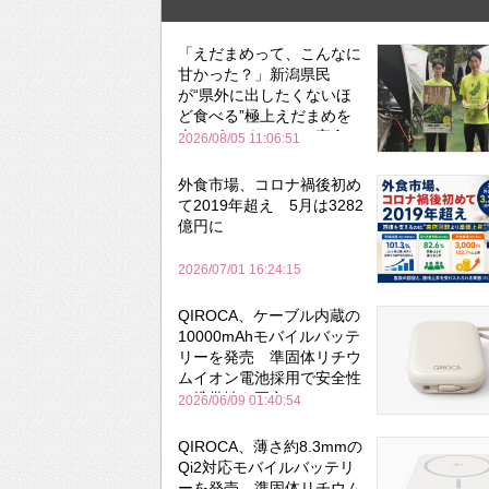
「えだまめって、こんなに
甘かった？」新潟県民
が“県外に出したくないほ
ど食べる”極上えだまめを
森のビアガーデンで実食
2026/08/05 11:06:51
外食市場、コロナ禍後初め
て2019年超え 5月は3282
億円に
2026/07/01 16:24:15
QIROCA、ケーブル内蔵の
10000mAhモバイルバッテ
リーを発売 準固体リチウ
ムイオン電池採用で安全性
と携帯性を両立
2026/06/09 01:40:54
QIROCA、薄さ約8.3mmの
Qi2対応モバイルバッテリ
ーを発売 準固体リチウム