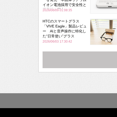
イオン電池採用で安全性と
携帯性を両立
2026/06/09 01:08:35
HTCのスマートグラス
「VIVE Eagle」製品レビュ
ー AIと音声操作に特化し
た“日常使い”グラス
2026/06/03 17:30:42