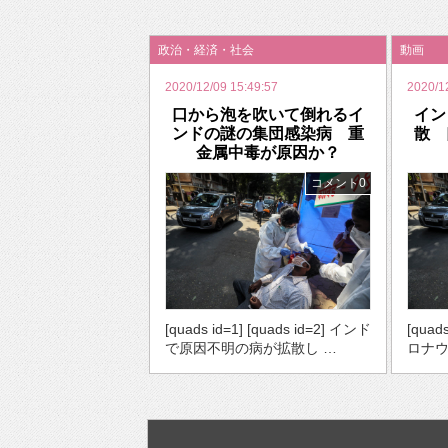
2026年のバレンタインは「自分で作って、想
政治・経済・社会
動画
2020/12/09 15:49:57
2020/1
口から泡を吹いて倒れるイ
イン
ンドの謎の集団感染病 重
散 
金属中毒が原因か？
コメント0
[quads id=1] [quads id=2] インド
[quad
で原因不明の病が拡散し …
ロナウ