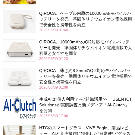
QIROCA、ケーブル内蔵の10000mAhモバイルバ
ッテリーを発売 準固体リチウムイオン電池採用
で安全性と携帯性を両立
2026/06/09 01:40
QIROCA、10000mAhのQi2対応モバイルバッテ
リーを発売 準固体リチウムイオン電池搭載で大
容量と安全性を両立
2026/06/09 01:23
QIROCA、薄さ約8.3mmのQi2対応モバイルバッ
テリーを発売 準固体リチウムイオン電池採用で
安全性と携帯性を両立
2026/06/09 01:08
生成AIは“個人利用”から“組織活用”へ USEN ICT
Solutionsが実態調査と新メディア「AI-Clutch」
を公開
2026/06/08 17:08
HTCのスマートグラス「VIVE Eagle」製品レビ
ュー AIと音声操作に特化した“日常使い”グラス