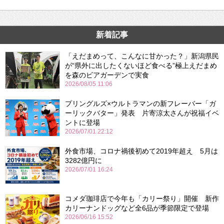
新着記事
「えだまめって、こんなに甘かった？」新潟県民
が“県外に出したくないほど食べる”極上えだまめ
を森のビアガーデンで実食
2026/08/05 11:06
プリングルズ×ウルトラマンの新フレーバー「ガ
ーリックバター」発表 片寄涼太さんが祝福イベ
ントに登場
2026/07/01 22:12
外食市場、コロナ禍後初めて2019年超え 5月は
3282億円に
2026/07/01 16:24
コメダ珈琲店で今年も「カリー祭り」開催 新作
カリーナンドッグなど全6品が季節限定で登場
2026/06/16 15:52