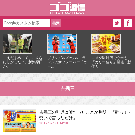
「えだまめって、こんな
プリングルズ×ウルトラ
コメダ珈琲店で今年も
に甘かった？」新潟県民
マンの新フレーバー「ガ
「カリー祭り」開催 新
が...
ー...
作カ...
吉幾三
吉幾三の引退は嘘だったことが判明 「酔ってて
勢いで言っただけ」
2017/09/03 09:48