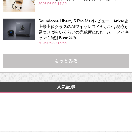
2026/06/03 17:30
Soundcore Liberty 5 Pro Maxレビュー Anker史
上最上位クラスのAIワイヤレスイヤホンは弱点が
見つけづらいくらいの完成度にびびった ノイキ
ャン性能はBose並み
2026/05/30 16:56
もっとみる
人気記事