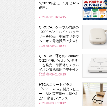
て2019年超え 5月は3282
億円に
2026/07/01 16:24:15
QIROCA、ケーブル内蔵の
10000mAhモバイルバッテ
リーを発売 準固体リチウ
ムイオン電池採用で安全性
と携帯性を両立
2026/06/09 01:40:54
QIROCA、薄さ約8.3mmの
Qi2対応モバイルバッテリ
ーを発売 準固体リチウム
イオン電池採用で安全性と
携帯性を両立
2026/06/09 01:08:35
HTCのスマートグラス
「VIVE Eagle」製品レビュ
ー AIと音声操作に特化し
た“日常使い”グラス
2026/06/03 17:30:42