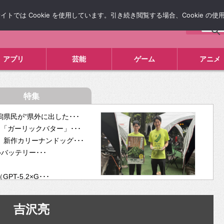
では Cookie を使用しています。引き続き閲覧する場合、Cookie の
について
広告掲載について
お問い合わせ
タレコミ
アプリ
芸能
ゲーム
アニメ
特集
県民が“県外に出した･･･
「ガーリックバター」･･･
新作カリーナンドッグ･･･
ルバッテリー･･･
-5.2×G･･･
tra･･･
供開･･･
吉沢亮
ム、”自分が今話し･･･