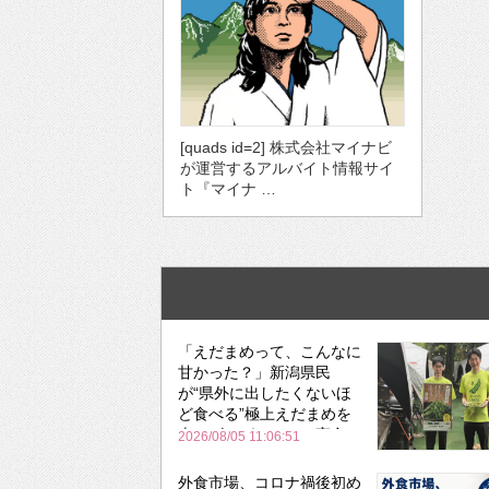
[quads id=2] 株式会社マイナビ
が運営するアルバイト情報サイ
ト『マイナ …
「えだまめって、こんなに
甘かった？」新潟県民
が“県外に出したくないほ
ど食べる”極上えだまめを
森のビアガーデンで実食
2026/08/05 11:06:51
外食市場、コロナ禍後初め