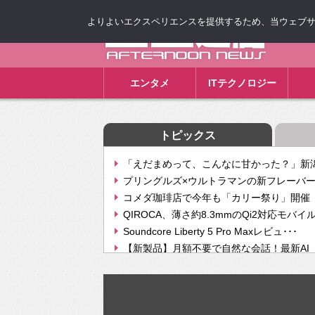
よりよいエクスペリエンスを提供するため、当ウェブサイト
ゴゴ通信
エンタメ
ITテクノロジー
トピックス
「えだまめって、こんなに甘かった？」新潟
プリングルズ×ウルトラマンの新フレーバー
コメダ珈琲店で今年も「カリー祭り」開催 
QIROCA、薄さ約8.3mmのQi2対応モバイ
Soundcore Liberty 5 Pro Maxレビュ･･･
【新製品】月額不要で自然な会話！最新AI（GPT
【次世代の没入感と生産性】VITURE Luma Ul
Geminiが音楽生成「Create music」機能提
挫折率8割の壁をAIで突破。ジャストシステ