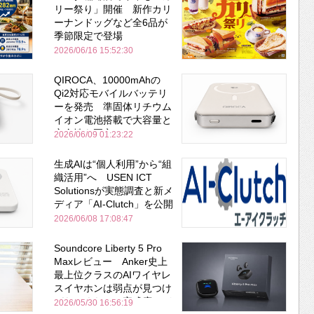
リー祭り」開催 新作カリ
ーナンドッグなど全6品が
季節限定で登場
2026/06/16 15:52:30
QIROCA、10000mAhの
Qi2対応モバイルバッテリ
ーを発売 準固体リチウム
イオン電池搭載で大容量と
安全性を両立
2026/06/09 01:23:22
生成AIは“個人利用”から“組
織活用”へ USEN ICT
Solutionsが実態調査と新メ
ディア「AI-Clutch」を公開
2026/06/08 17:08:47
Soundcore Liberty 5 Pro
Maxレビュー Anker史上
最上位クラスのAIワイヤレ
スイヤホンは弱点が見つけ
づらいくらいの完成度にび
2026/05/30 16:56:19