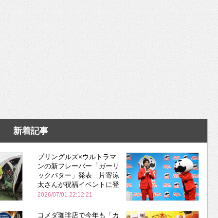
新着記事
プリングルズ×ウルトラマ
ンの新フレーバー「ガーリ
ックバター」発表 片寄涼
太さんが祝福イベントに登
場
2026/07/01 22:12:21
コメダ珈琲店で今年も「カ