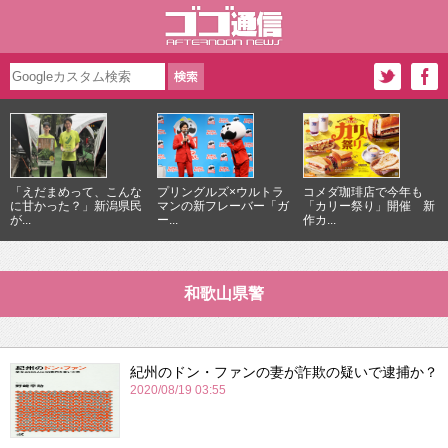
「えだまめって、こんな
プリングルズ×ウルトラ
コメダ珈琲店で今年も
に甘かった？」新潟県民
マンの新フレーバー「ガ
「カリー祭り」開催 新
が...
ー...
作カ...
和歌山県警
紀州のドン・ファンの妻が詐欺の疑いで逮捕か？
2020/08/19 03:55