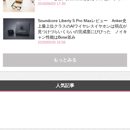
2026/06/03 17:30
Soundcore Liberty 5 Pro Maxレビュー Anker史
上最上位クラスのAIワイヤレスイヤホンは弱点が
見つけづらいくらいの完成度にびびった ノイキ
ャン性能はBose並み
2026/05/30 16:56
もっとみる
人気記事