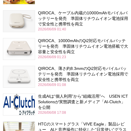
QIROCA、ケーブル内蔵の10000mAhモバイルバ
ッテリーを発売 準固体リチウムイオン電池採用
で安全性と携帯性を両立
2026/06/09 01:40
QIROCA、10000mAhのQi2対応モバイルバッテ
リーを発売 準固体リチウムイオン電池搭載で大
容量と安全性を両立
2026/06/09 01:23
QIROCA、薄さ約8.3mmのQi2対応モバイルバッ
テリーを発売 準固体リチウムイオン電池採用で
安全性と携帯性を両立
2026/06/09 01:08
生成AIは“個人利用”から“組織活用”へ USEN ICT
Solutionsが実態調査と新メディア「AI-Clutch」
を公開
2026/06/08 17:08
HTCのスマートグラス「VIVE Eagle」製品レビ
ュー AIと音声操作に特化した“日常使い”グラス