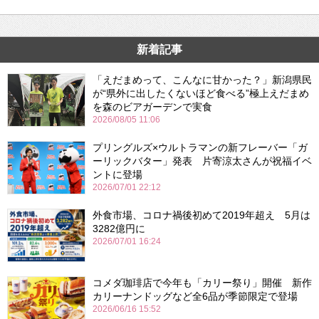
新着記事
「えだまめって、こんなに甘かった？」新潟県民
が“県外に出したくないほど食べる”極上えだまめ
を森のビアガーデンで実食
2026/08/05 11:06
プリングルズ×ウルトラマンの新フレーバー「ガ
ーリックバター」発表 片寄涼太さんが祝福イベ
ントに登場
2026/07/01 22:12
外食市場、コロナ禍後初めて2019年超え 5月は
3282億円に
2026/07/01 16:24
コメダ珈琲店で今年も「カリー祭り」開催 新作
カリーナンドッグなど全6品が季節限定で登場
2026/06/16 15:52