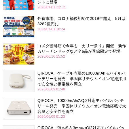
ントに登場
2026/07/01 22:12
外食市場、コロナ禍後初めて2019年超え 5月は
3282億円に
2026/07/01 16:24
コメダ珈琲店で今年も「カリー祭り」開催 新作
カリーナンドッグなど全6品が季節限定で登場
2026/06/16 15:52
QIROCA、ケーブル内蔵の10000mAhモバイルバ
ッテリーを発売 準固体リチウムイオン電池採用
で安全性と携帯性を両立
2026/06/09 01:40
QIROCA、10000mAhのQi2対応モバイルバッテ
リーを発売 準固体リチウムイオン電池搭載で大
容量と安全性を両立
2026/06/09 01:23
QIROCA、薄さ約8.3mmのQi2対応モバイルバッ