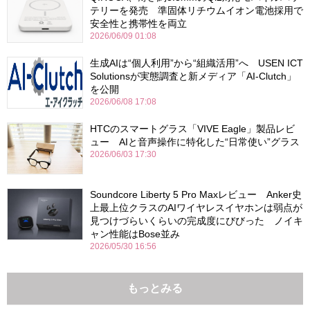
テリーを発売 準固体リチウムイオン電池採用で
安全性と携帯性を両立
2026/06/09 01:08
生成AIは“個人利用”から“組織活用”へ USEN ICT
Solutionsが実態調査と新メディア「AI-Clutch」
を公開
2026/06/08 17:08
HTCのスマートグラス「VIVE Eagle」製品レビ
ュー AIと音声操作に特化した“日常使い”グラス
2026/06/03 17:30
Soundcore Liberty 5 Pro Maxレビュー Anker史
上最上位クラスのAIワイヤレスイヤホンは弱点が
見つけづらいくらいの完成度にびびった ノイキ
ャン性能はBose並み
2026/05/30 16:56
もっとみる