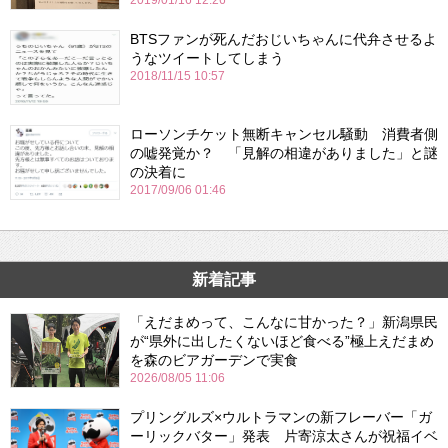
2019/01/16 12:26
BTSファンが死んだおじいちゃんに代弁させるよ
うなツイートしてしまう
2018/11/15 10:57
ローソンチケット無断キャンセル騒動 消費者側
の嘘発覚か？ 「見解の相違がありました」と謎
の決着に
2017/09/06 01:46
新着記事
「えだまめって、こんなに甘かった？」新潟県民
が“県外に出したくないほど食べる”極上えだまめ
を森のビアガーデンで実食
2026/08/05 11:06
プリングルズ×ウルトラマンの新フレーバー「ガ
ーリックバター」発表 片寄涼太さんが祝福イベ