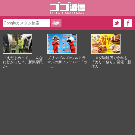
「えだまめって、こんな
プリングルズ×ウルトラ
コメダ珈琲店で今年も
に甘かった？」新潟県民
マンの新フレーバー「ガ
「カリー祭り」開催 新
が...
ー...
作カ...