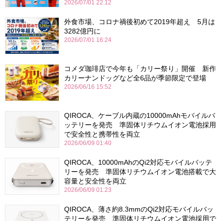
2026/07/01 22:12
外食市場、コロナ禍後初めて2019年超え 5月は
3282億円に
2026/07/01 16:24
コメダ珈琲店で今年も「カリー祭り」開催 新作
カリーナンドッグなど全6品が季節限定で登場
2026/06/16 15:52
QIROCA、ケーブル内蔵の10000mAhモバイルバ
ッテリーを発売 準固体リチウムイオン電池採用
で安全性と携帯性を両立
2026/06/09 01:40
QIROCA、10000mAhのQi2対応モバイルバッテ
リーを発売 準固体リチウムイオン電池搭載で大
容量と安全性を両立
2026/06/09 01:23
QIROCA、薄さ約8.3mmのQi2対応モバイルバッ
テリーを発売 準固体リチウムイオン電池採用で