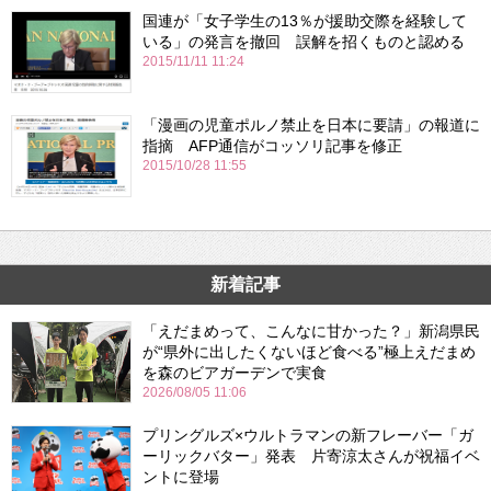
国連が「女子学生の13％が援助交際を経験して
いる」の発言を撤回 誤解を招くものと認める
2015/11/11 11:24
「漫画の児童ポルノ禁止を日本に要請」の報道に
指摘 AFP通信がコッソリ記事を修正
2015/10/28 11:55
新着記事
「えだまめって、こんなに甘かった？」新潟県民
が“県外に出したくないほど食べる”極上えだまめ
を森のビアガーデンで実食
2026/08/05 11:06
プリングルズ×ウルトラマンの新フレーバー「ガ
ーリックバター」発表 片寄涼太さんが祝福イベ
ントに登場