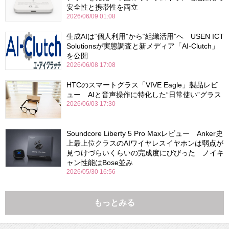
安全性と携帯性を両立
2026/06/09 01:08
生成AIは“個人利用”から“組織活用”へ USEN ICT
Solutionsが実態調査と新メディア「AI-Clutch」
を公開
2026/06/08 17:08
HTCのスマートグラス「VIVE Eagle」製品レビ
ュー AIと音声操作に特化した“日常使い”グラス
2026/06/03 17:30
Soundcore Liberty 5 Pro Maxレビュー Anker史
上最上位クラスのAIワイヤレスイヤホンは弱点が
見つけづらいくらいの完成度にびびった ノイキ
ャン性能はBose並み
2026/05/30 16:56
もっとみる