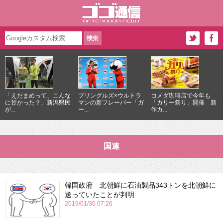
「えだまめって、こんな
プリングルズ×ウルトラ
コメダ珈琲店で今年も
に甘かった？」新潟県民
マンの新フレーバー「ガ
「カリー祭り」開催 新
が...
ー...
作カ...
国連
韓国政府 北朝鮮に石油製品343トンを北朝鮮に
送っていたことが判明
2019/01/30 07:26