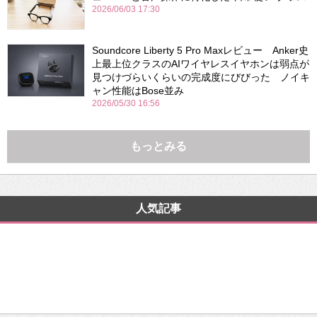
2026/06/03 17:30
Soundcore Liberty 5 Pro Maxレビュー Anker史
上最上位クラスのAIワイヤレスイヤホンは弱点が
見つけづらいくらいの完成度にびびった ノイキ
ャン性能はBose並み
2026/05/30 16:56
もっとみる
人気記事