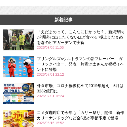
新着記事
「えだまめって、こんなに甘かった？」新潟県民
が“県外に出したくないほど食べる”極上えだまめ
を森のビアガーデンで実食
2026/08/05 11:06
プリングルズ×ウルトラマンの新フレーバー「ガ
ーリックバター」発表 片寄涼太さんが祝福イベ
ントに登場
2026/07/01 22:12
外食市場、コロナ禍後初めて2019年超え 5月は
3282億円に
2026/07/01 16:24
コメダ珈琲店で今年も「カリー祭り」開催 新作
カリーナンドッグなど全6品が季節限定で登場
2026/06/16 15:52