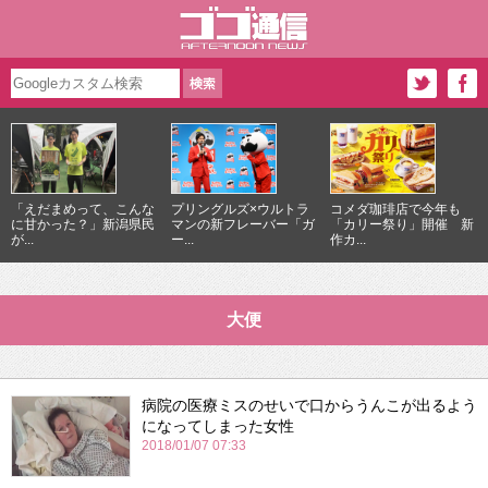
「えだまめって、こんな
プリングルズ×ウルトラ
コメダ珈琲店で今年も
に甘かった？」新潟県民
マンの新フレーバー「ガ
「カリー祭り」開催 新
が...
ー...
作カ...
大便
病院の医療ミスのせいで口からうんこが出るよう
になってしまった女性
2018/01/07 07:33