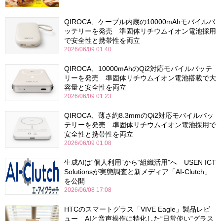
QIROCA、ケーブル内蔵の10000mAhモバイルバ
ッテリーを発売 準固体リチウムイオン電池採用
で安全性と携帯性を両立
2026/06/09 01:40
QIROCA、10000mAhのQi2対応モバイルバッテ
リーを発売 準固体リチウムイオン電池搭載で大
容量と安全性を両立
2026/06/09 01:23
QIROCA、薄さ約8.3mmのQi2対応モバイルバッ
テリーを発売 準固体リチウムイオン電池採用で
安全性と携帯性を両立
2026/06/09 01:08
生成AIは“個人利用”から“組織活用”へ USEN ICT
Solutionsが実態調査と新メディア「AI-Clutch」
を公開
2026/06/08 17:08
HTCのスマートグラス「VIVE Eagle」製品レビ
ュー AIと音声操作に特化した“日常使い”グラス