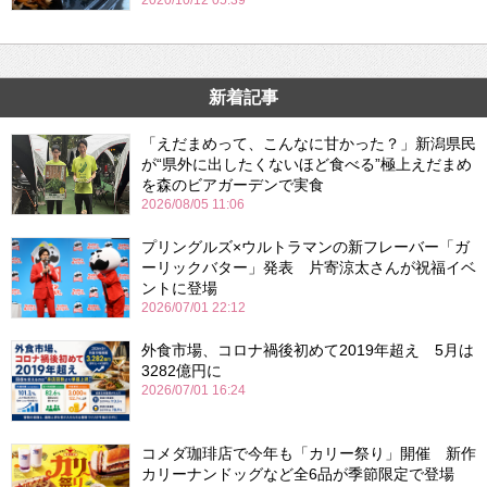
2020/10/12 05:39
新着記事
「えだまめって、こんなに甘かった？」新潟県民
が“県外に出したくないほど食べる”極上えだまめ
を森のビアガーデンで実食
2026/08/05 11:06
プリングルズ×ウルトラマンの新フレーバー「ガ
ーリックバター」発表 片寄涼太さんが祝福イベ
ントに登場
2026/07/01 22:12
外食市場、コロナ禍後初めて2019年超え 5月は
3282億円に
2026/07/01 16:24
コメダ珈琲店で今年も「カリー祭り」開催 新作
カリーナンドッグなど全6品が季節限定で登場