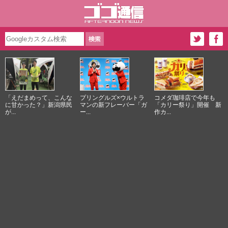
「えだまめって、こんな
プリングルズ×ウルトラ
コメダ珈琲店で今年も
に甘かった？」新潟県民
マンの新フレーバー「ガ
「カリー祭り」開催 新
が...
ー...
作カ...