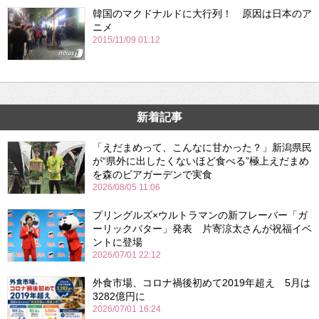
韓国のマクドナルドに大行列！ 原因は日本のア
ニメ
2015/11/09 01:12
新着記事
「えだまめって、こんなに甘かった？」新潟県民
が“県外に出したくないほど食べる”極上えだまめ
を森のビアガーデンで実食
2026/08/05 11:06
プリングルズ×ウルトラマンの新フレーバー「ガ
ーリックバター」発表 片寄涼太さんが祝福イベ
ントに登場
2026/07/01 22:12
外食市場、コロナ禍後初めて2019年超え 5月は
3282億円に
2026/07/01 16:24