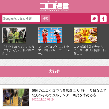
「えだまめって、こんな
プリングルズ×ウルトラ
コメダ珈琲店で今年も
に甘かった？」新潟県民
マンの新フレーバー「ガ
「カリー祭り」開催 新
が...
ー...
作カ...
大行列
韓国のユニクロでも各店舗に大行列 反日なんて
なんのそのでジルサンダー商品を求める客
2020/11/16 09:24