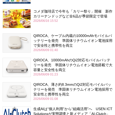
コメダ珈琲店で今年も「カリー祭り」開催 新作
カリーナンドッグなど全6品が季節限定で登場
2026/06/16 15:52
QIROCA、ケーブル内蔵の10000mAhモバイルバ
ッテリーを発売 準固体リチウムイオン電池採用
で安全性と携帯性を両立
2026/06/09 01:40
QIROCA、10000mAhのQi2対応モバイルバッテ
リーを発売 準固体リチウムイオン電池搭載で大
容量と安全性を両立
2026/06/09 01:23
QIROCA、薄さ約8.3mmのQi2対応モバイルバッ
テリーを発売 準固体リチウムイオン電池採用で
安全性と携帯性を両立
2026/06/09 01:08
生成AIは“個人利用”から“組織活用”へ USEN ICT
Solutionsが実態調査と新メディア「AI-Clutch」