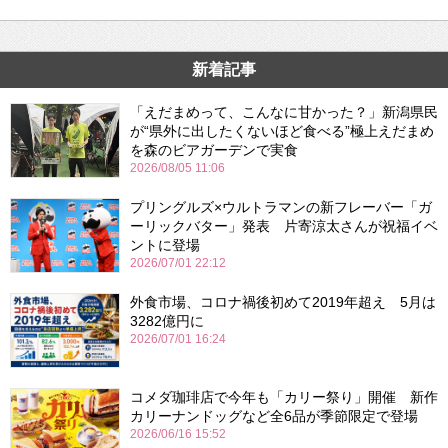
新着記事
「えだまめって、こんなに甘かった？」新潟県民
が“県外に出したくないほど食べる”極上えだまめ
を森のビアガーデンで実食
2026/08/05 11:06
プリングルズ×ウルトラマンの新フレーバー「ガ
ーリックバター」発表 片寄涼太さんが祝福イベ
ントに登場
2026/07/01 22:12
外食市場、コロナ禍後初めて2019年超え 5月は
3282億円に
2026/07/01 16:24
コメダ珈琲店で今年も「カリー祭り」開催 新作
カリーナンドッグなど全6品が季節限定で登場
2026/06/16 15:52