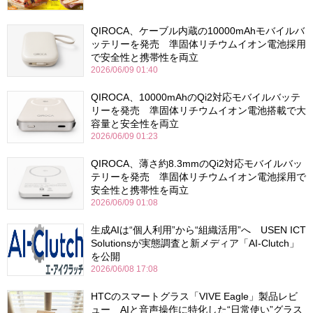
QIROCA、ケーブル内蔵の10000mAhモバイルバ
ッテリーを発売 準固体リチウムイオン電池採用
で安全性と携帯性を両立
2026/06/09 01:40
QIROCA、10000mAhのQi2対応モバイルバッテ
リーを発売 準固体リチウムイオン電池搭載で大
容量と安全性を両立
2026/06/09 01:23
QIROCA、薄さ約8.3mmのQi2対応モバイルバッ
テリーを発売 準固体リチウムイオン電池採用で
安全性と携帯性を両立
2026/06/09 01:08
生成AIは“個人利用”から“組織活用”へ USEN ICT
Solutionsが実態調査と新メディア「AI-Clutch」
を公開
2026/06/08 17:08
HTCのスマートグラス「VIVE Eagle」製品レビ
ュー AIと音声操作に特化した“日常使い”グラス