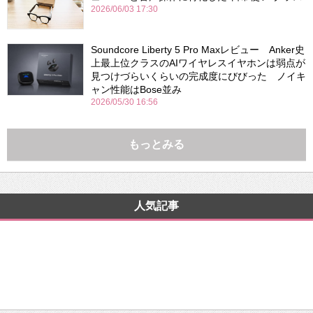
2026/06/03 17:30
Soundcore Liberty 5 Pro Maxレビュー Anker史
上最上位クラスのAIワイヤレスイヤホンは弱点が
見つけづらいくらいの完成度にびびった ノイキ
ャン性能はBose並み
2026/05/30 16:56
もっとみる
人気記事