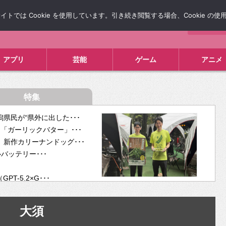
では Cookie を使用しています。引き続き閲覧する場合、Cookie の
について
広告掲載について
お問い合わせ
タレコミ
アプリ
芸能
ゲーム
アニメ
特集
県民が“県外に出した･･･
「ガーリックバター」･･･
新作カリーナンドッグ･･･
ルバッテリー･･･
-5.2×G･･･
tra･･･
供開･･･
大須
ム、”自分が今話し･･･