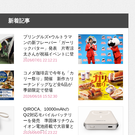
新着記事
プリングルズ×ウルトラマ
ンの新フレーバー「ガーリ
ックバター」発表 片寄涼
太さんが祝福イベントに登
場
2026/07/01 22:12:21
コメダ珈琲店で今年も「カ
リー祭り」開催 新作カリ
ーナンドッグなど全6品が
季節限定で登場
2026/06/16 15:52:30
QIROCA、10000mAhの
Qi2対応モバイルバッテリ
ーを発売 準固体リチウム
イオン電池搭載で大容量と
安全性を両立
2026/06/09 01:23:22