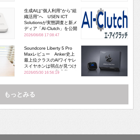
生成AIは“個人利用”から“組
織活用”へ USEN ICT
Solutionsが実態調査と新メ
ディア「AI-Clutch」を公開
2026/06/08 17:08:47
Soundcore Liberty 5 Pro
Maxレビュー Anker史上
最上位クラスのAIワイヤレ
スイヤホンは弱点が見つけ
づらいくらいの完成度にび
2026/05/30 16:56:19
びった ノイキャン性能は
Bose並み
もっとみる