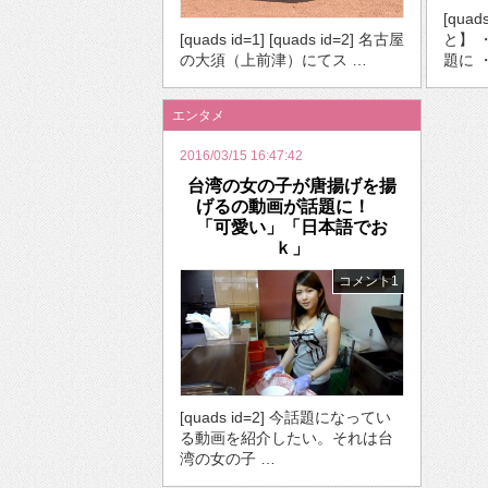
[qua
[quads id=1] [quads id=2] 名古屋
と】 
の大須（上前津）にてス …
題に 
エンタメ
2016/03/15 16:47:42
台湾の女の子が唐揚げを揚
げるの動画が話題に！
「可愛い」「日本語でお
ｋ」
コメント1
[quads id=2] 今話題になってい
る動画を紹介したい。それは台
湾の女の子 …