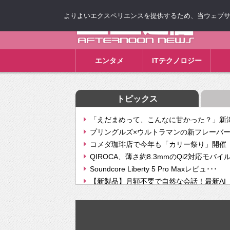
よりよいエクスペリエンスを提供するため、当ウェブサイト
ゴゴ通信
エンタメ
ITテクノロジー
トピックス
「えだまめって、こんなに甘かった？」新潟
プリングルズ×ウルトラマンの新フレーバー
コメダ珈琲店で今年も「カリー祭り」開催 
QIROCA、薄さ約8.3mmのQi2対応モバイ
Soundcore Liberty 5 Pro Maxレビュ･･･
【新製品】月額不要で自然な会話！最新AI（GPT
【次世代の没入感と生産性】VITURE Luma Ul
Geminiが音楽生成「Create music」機能提
挫折率8割の壁をAIで突破。ジャストシステ