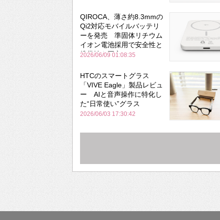
QIROCA、薄さ約8.3mmの
Qi2対応モバイルバッテリ
ーを発売 準固体リチウム
イオン電池採用で安全性と
携帯性を両立
2026/06/09 01:08:35
HTCのスマートグラス
「VIVE Eagle」製品レビュ
ー AIと音声操作に特化し
た“日常使い”グラス
2026/06/03 17:30:42