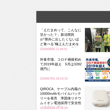
「えだまめって、こんなに
甘かった？」新潟県民
が“県外に出したくないほ
ど食べる”極上えだまめを
森のビアガーデンで実食
2026/08/05 11:06:51
外食市場、コロナ禍後初め
て2019年超え 5月は3282
億円に
2026/07/01 16:24:15
QIROCA、ケーブル内蔵の
10000mAhモバイルバッテ
リーを発売 準固体リチウ
ムイオン電池採用で安全性
と携帯性を両立
2026/06/09 01:40:54