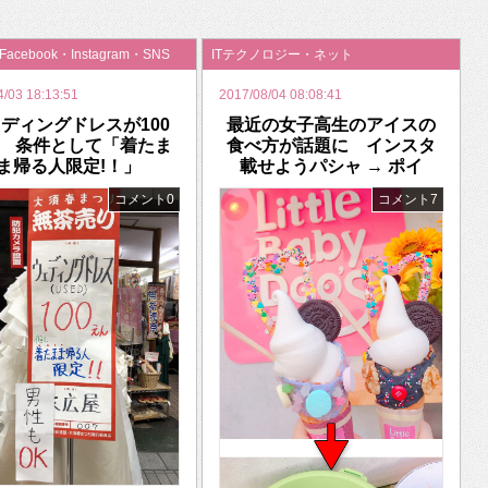
いを渡す」 TE･･･
・Facebook・Instagram・SNS
ITテクノロジー・ネット
4/03 18:13:51
2017/08/04 08:08:41
ディングドレスが100
最近の女子高生のアイスの
 条件として「着たま
食べ方が話題に インスタ
ま帰る人限定!！」
載せようパシャ → ポイ
コメント0
コメント7