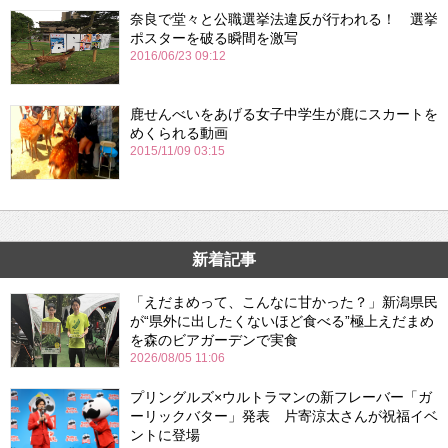
奈良で堂々と公職選挙法違反が行われる！ 選挙
ポスターを破る瞬間を激写
2016/06/23 09:12
鹿せんべいをあげる女子中学生が鹿にスカートを
めくられる動画
2015/11/09 03:15
新着記事
「えだまめって、こんなに甘かった？」新潟県民
が“県外に出したくないほど食べる”極上えだまめ
を森のビアガーデンで実食
2026/08/05 11:06
プリングルズ×ウルトラマンの新フレーバー「ガ
ーリックバター」発表 片寄涼太さんが祝福イベ
ントに登場