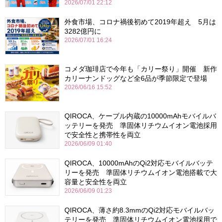
2026/07/01 22:12
外食市場、コロナ禍後初めて2019年超え 5月は
3282億円に
2026/07/01 16:24
コメダ珈琲店で今年も「カリー祭り」開催 新作
カリーナンドッグなど全6品が季節限定で登場
2026/06/16 15:52
QIROCA、ケーブル内蔵の10000mAhモバイルバ
ッテリーを発売 準固体リチウムイオン電池採用
で安全性と携帯性を両立
2026/06/09 01:40
QIROCA、10000mAhのQi2対応モバイルバッテ
リーを発売 準固体リチウムイオン電池搭載で大
容量と安全性を両立
2026/06/09 01:23
QIROCA、薄さ約8.3mmのQi2対応モバイルバッ
テリーを発売 準固体リチウムイオン電池採用で