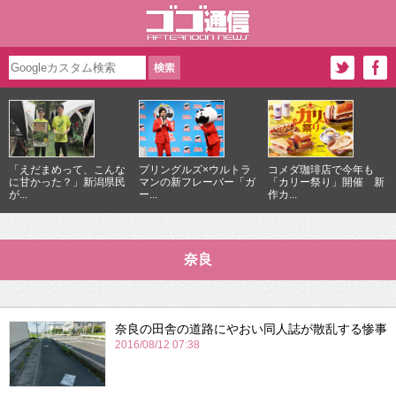
「えだまめって、こんな
プリングルズ×ウルトラ
コメダ珈琲店で今年も
に甘かった？」新潟県民
マンの新フレーバー「ガ
「カリー祭り」開催 新
が...
ー...
作カ...
奈良
奈良の田舎の道路にやおい同人誌が散乱する惨事
2016/08/12 07:38