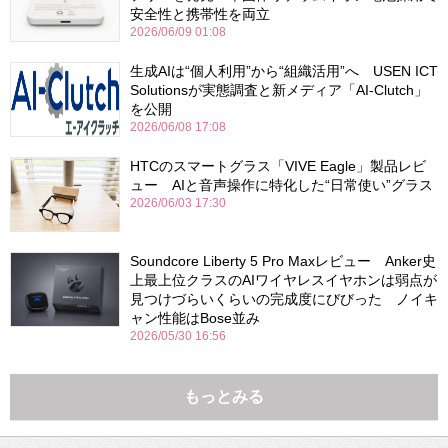
安全性と携帯性を両立
2026/06/09 01:08
生成AIは“個人利用”から“組織活用”へ USEN ICT
Solutionsが実態調査と新メディア「AI-Clutch」
を公開
2026/06/08 17:08
HTCのスマートグラス「VIVE Eagle」製品レビ
ュー AIと音声操作に特化した“日常使い”グラス
2026/06/03 17:30
Soundcore Liberty 5 Pro Maxレビュー Anker史
上最上位クラスのAIワイヤレスイヤホンは弱点が
見つけづらいくらいの完成度にびびった ノイキ
ャン性能はBose並み
2026/05/30 16:56
もっとみる