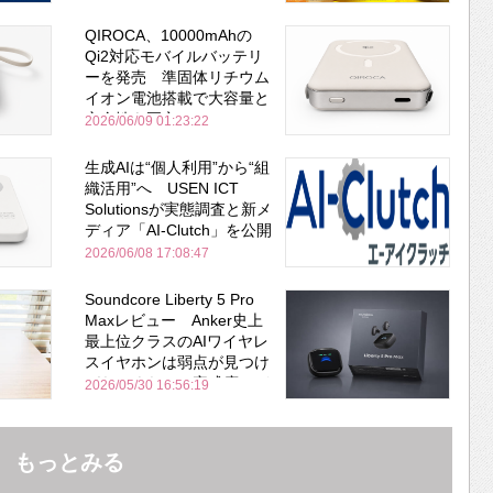
QIROCA、10000mAhの
Qi2対応モバイルバッテリ
ーを発売 準固体リチウム
イオン電池搭載で大容量と
安全性を両立
2026/06/09 01:23:22
生成AIは“個人利用”から“組
織活用”へ USEN ICT
Solutionsが実態調査と新メ
ディア「AI-Clutch」を公開
2026/06/08 17:08:47
Soundcore Liberty 5 Pro
Maxレビュー Anker史上
最上位クラスのAIワイヤレ
スイヤホンは弱点が見つけ
づらいくらいの完成度にび
2026/05/30 16:56:19
びった ノイキャン性能は
Bose並み
もっとみる