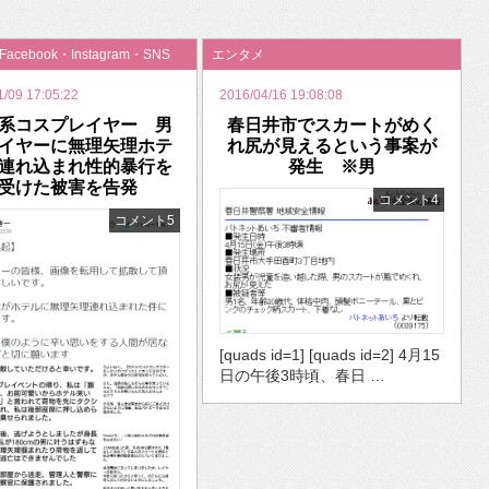
いを渡す」 TE･･･
・Facebook・Instagram・SNS
エンタメ
1/09 17:05:22
2016/04/16 19:08:08
系コスプレイヤー 男
春日井市でスカートがめく
イヤーに無理矢理ホテ
れ尻が見えるという事案が
連れ込まれ性的暴行を
発生 ※男
受けた被害を告発
コメント4
コメント5
[quads id=1] [quads id=2] 4月15
日の午後3時頃、春日 …