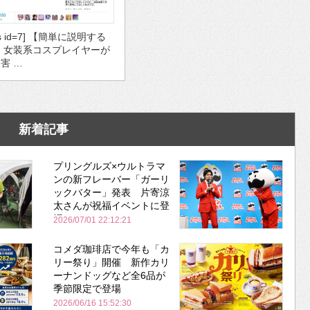
ds id=7] 【簡単に説明する
・女装系コスプレイヤーが
害 …
新着記事
プリングルズ×ウルトラマ
ンの新フレーバー「ガーリ
ックバター」発表 片寄涼
太さんが祝福イベントに登
場
2026/07/01 22:12:21
コメダ珈琲店で今年も「カ
リー祭り」開催 新作カリ
ーナンドッグなど全6品が
季節限定で登場
2026/06/16 15:52:30