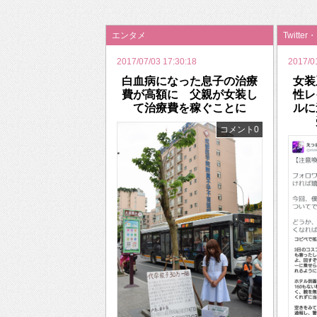
2026年のバレンタインは「自分で作って、想
エンタメ
Twitter
2017/07/03 17:30:18
2017/0
白血病になった息子の治療
女装
費が高額に 父親が女装し
性レ
て治療費を稼ぐことに
ルに
コメント0