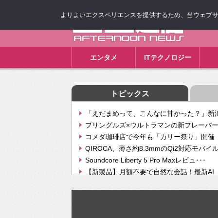
よりよいエクスペリエンスを提供するため、当ウェブサイト
ゴゴ通信
エンタメ
ITテクノロジー
トピックス
「えだまめって、こんなに甘かった？」新潟
プリングルズ×ウルトラマンの新フレーバー
コメダ珈琲店で今年も「カリー祭り」開催 
QIROCA、薄さ約8.3mmのQi2対応モバイ
Soundcore Liberty 5 Pro Maxレビュ･･･
【新製品】月額不要で自然な会話！最新AI（GPT
【次世代の没入感と生産性】VITURE Luma Ul
Geminiが音楽生成「Create music」機能提
挫折率8割の壁をAIで突破。ジャストシステ