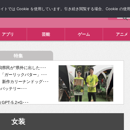
では Cookie を使用しています。引き続き閲覧する場合、Cookie の
について
広告掲載について
お問い合わせ
タレコミ
アプリ
芸能
ゲーム
アニメ
特集
県民が“県外に出した･･･
「ガーリックバター」･･･
新作カリーナンドッグ･･･
ルバッテリー･･･
-5.2×G･･･
tra･･･
供開･･･
女装
ム、”自分が今話し･･･