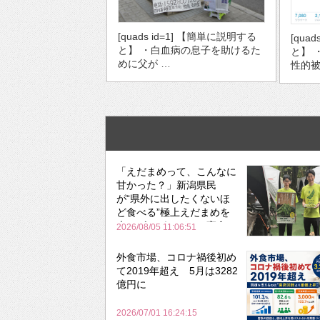
[quads id=1] 【簡単に説明する
[qua
と】 ・白血病の息子を助けるた
と】 
めに父が …
性的被
「えだまめって、こんなに
甘かった？」新潟県民
が“県外に出したくないほ
ど食べる”極上えだまめを
森のビアガーデンで実食
2026/08/05 11:06:51
外食市場、コロナ禍後初め
て2019年超え 5月は3282
億円に
2026/07/01 16:24:15