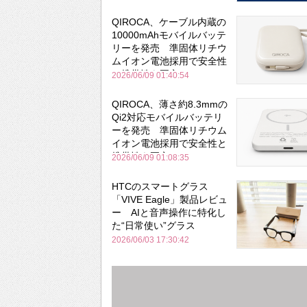
QIROCA、ケーブル内蔵の
10000mAhモバイルバッテ
リーを発売 準固体リチウ
ムイオン電池採用で安全性
と携帯性を両立
2026/06/09 01:40:54
QIROCA、薄さ約8.3mmの
Qi2対応モバイルバッテリ
ーを発売 準固体リチウム
イオン電池採用で安全性と
携帯性を両立
2026/06/09 01:08:35
HTCのスマートグラス
「VIVE Eagle」製品レビュ
ー AIと音声操作に特化し
た“日常使い”グラス
2026/06/03 17:30:42