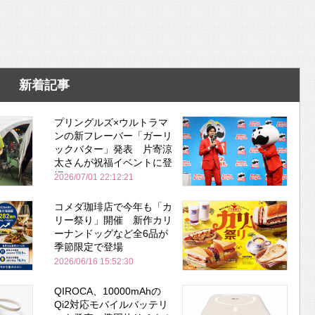
新着記事
プリングルズ×ウルトラマ
ンの新フレーバー「ガーリ
ックバター」発表 片寄涼
太さんが祝福イベントに登
場
2026/07/01 22:12:21
コメダ珈琲店で今年も「カ
リー祭り」開催 新作カリ
ーナンドッグなど全6品が
季節限定で登場
2026/06/16 15:52:30
QIROCA、10000mAhの
Qi2対応モバイルバッテリ