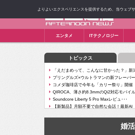
よりよいエクスペリエンスを提供するため、当ウェブサイト
ゴゴ通信
エンタメ
ITテクノロジー
トピックス
「えだまめって、こんなに甘かった？」新潟
プリングルズ×ウルトラマンの新フレーバー
コメダ珈琲店で今年も「カリー祭り」開催 
QIROCA、薄さ約8.3mmのQi2対応モバイ
Soundcore Liberty 5 Pro Maxレビュ･･･
【新製品】月額不要で自然な会話！最新AI（GPT
【次世代の没入感と生産性】VITURE Luma Ul
Geminiが音楽生成「Create music」機能提
婚
挫折率8割の壁をAIで突破。ジャストシステ