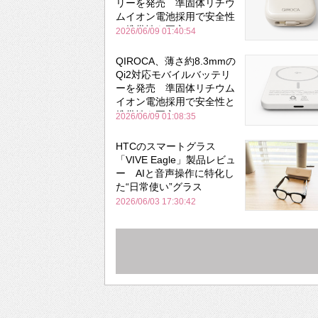
リーを発売 準固体リチウ
ムイオン電池採用で安全性
と携帯性を両立
2026/06/09 01:40:54
QIROCA、薄さ約8.3mmの
Qi2対応モバイルバッテリ
ーを発売 準固体リチウム
イオン電池採用で安全性と
携帯性を両立
2026/06/09 01:08:35
HTCのスマートグラス
「VIVE Eagle」製品レビュ
ー AIと音声操作に特化し
た“日常使い”グラス
2026/06/03 17:30:42