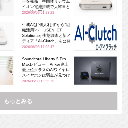
ーを発売 準固体リチウム
イオン電池搭載で大容量と
安全性を両立
2026/06/09 01:23:22
生成AIは“個人利用”から“組
織活用”へ USEN ICT
Solutionsが実態調査と新メ
ディア「AI-Clutch」を公開
2026/06/08 17:08:47
Soundcore Liberty 5 Pro
Maxレビュー Anker史上
最上位クラスのAIワイヤレ
スイヤホンは弱点が見つけ
づらいくらいの完成度にび
2026/05/30 16:56:19
びった ノイキャン性能は
Bose並み
もっとみる