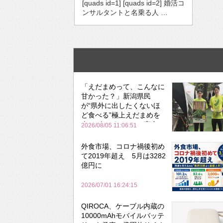
[quads id=1] [quads id=2] 婚活コ
ンサルタントと名乗る人 …
「えだまめって、こんなに
甘かった？」新潟県民
が“県外に出したくないほ
ど食べる”極上えだまめを
森のビアガーデンで実食
2026/08/05 11:06:51
外食市場、コロナ禍後初め
て2019年超え 5月は3282
億円に
2026/07/01 16:24:15
QIROCA、ケーブル内蔵の
10000mAhモバイルバッテ