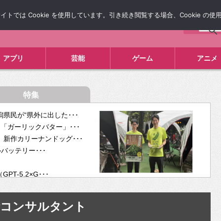
では Cookie を使用しています。引き続き閲覧する場合、Cookie の
について
広告掲載について
お問い合わせ
タレコミ
アプリ
芸能
ゲーム
アニメ
特集
県民が“県外に出した･･･
「ガーリックバター」･･･
新作カリーナンドッグ･･･
ルバッテリー･･･
-5.2×G･･･
tra･･･
供開･･･
活コンサルタント
ム、”自分が今話し･･･