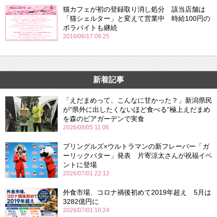
猫カフェが初の登録取り消し処分 該当店舗は
「猫シェルター」と変えて営業中 時給100円の
ボラバイトも継続
2016/06/17 09:25
新着記事
「えだまめって、こんなに甘かった？」新潟県民
が“県外に出したくないほど食べる”極上えだまめ
を森のビアガーデンで実食
2026/08/05 11:06
プリングルズ×ウルトラマンの新フレーバー「ガ
ーリックバター」発表 片寄涼太さんが祝福イベ
ントに登場
2026/07/01 22:12
外食市場、コロナ禍後初めて2019年超え 5月は
3282億円に
2026/07/01 16:24