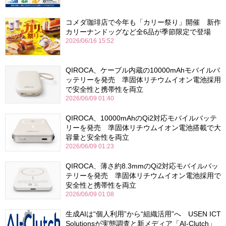
コメダ珈琲店で今年も「カリー祭り」開催 新作
カリーナンドッグなど全6品が季節限定で登場
2026/06/16 15:52
QIROCA、ケーブル内蔵の10000mAhモバイルバ
ッテリーを発売 準固体リチウムイオン電池採用
で安全性と携帯性を両立
2026/06/09 01:40
QIROCA、10000mAhのQi2対応モバイルバッテ
リーを発売 準固体リチウムイオン電池搭載で大
容量と安全性を両立
2026/06/09 01:23
QIROCA、薄さ約8.3mmのQi2対応モバイルバッ
テリーを発売 準固体リチウムイオン電池採用で
安全性と携帯性を両立
2026/06/09 01:08
生成AIは“個人利用”から“組織活用”へ USEN ICT
Solutionsが実態調査と新メディア「AI-Clutch」