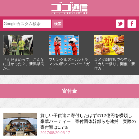
「えだまめって、こんな
プリングルズ×ウルトラ
コメダ珈琲店で今年も
に甘かった？」新潟県民
マンの新フレーバー「ガ
「カリー祭り」開催 新
が...
ー...
作カ...
寄付金
貧しい子供達に寄付したはずの12億円を横領し
豪華パーティー 寄付団体幹部らを逮捕 実際の
寄付額は1.7％
2017/08/20 05:17