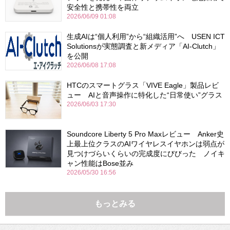
安全性と携帯性を両立
2026/06/09 01:08
生成AIは“個人利用”から“組織活用”へ USEN ICT
Solutionsが実態調査と新メディア「AI-Clutch」
を公開
2026/06/08 17:08
HTCのスマートグラス「VIVE Eagle」製品レビ
ュー AIと音声操作に特化した“日常使い”グラス
2026/06/03 17:30
Soundcore Liberty 5 Pro Maxレビュー Anker史
上最上位クラスのAIワイヤレスイヤホンは弱点が
見つけづらいくらいの完成度にびびった ノイキ
ャン性能はBose並み
2026/05/30 16:56
もっとみる