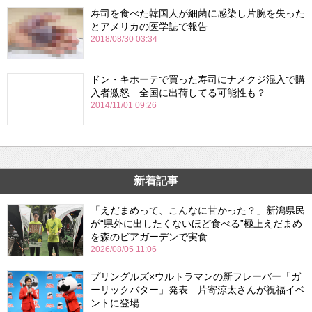
寿司を食べた韓国人が細菌に感染し片腕を失った
とアメリカの医学誌で報告
2018/08/30 03:34
ドン・キホーテで買った寿司にナメクジ混入で購
入者激怒 全国に出荷してる可能性も？
2014/11/01 09:26
新着記事
「えだまめって、こんなに甘かった？」新潟県民
が“県外に出したくないほど食べる”極上えだまめ
を森のビアガーデンで実食
2026/08/05 11:06
プリングルズ×ウルトラマンの新フレーバー「ガ
ーリックバター」発表 片寄涼太さんが祝福イベ
ントに登場