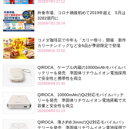
2026/07/01 22:12
外食市場、コロナ禍後初めて2019年超え 5月は
3282億円に
2026/07/01 16:24
コメダ珈琲店で今年も「カリー祭り」開催 新作
カリーナンドッグなど全6品が季節限定で登場
2026/06/16 15:52
QIROCA、ケーブル内蔵の10000mAhモバイルバ
ッテリーを発売 準固体リチウムイオン電池採用
で安全性と携帯性を両立
2026/06/09 01:40
QIROCA、10000mAhのQi2対応モバイルバッテ
リーを発売 準固体リチウムイオン電池搭載で大
容量と安全性を両立
2026/06/09 01:23
QIROCA、薄さ約8.3mmのQi2対応モバイルバッ
テリーを発売 準固体リチウムイオン電池採用で