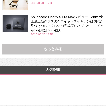
2026/06/03 17:30
Soundcore Liberty 5 Pro Maxレビュー Anker史
上最上位クラスのAIワイヤレスイヤホンは弱点が
見つけづらいくらいの完成度にびびった ノイキ
ャン性能はBose並み
2026/05/30 16:56
もっとみる
人気記事