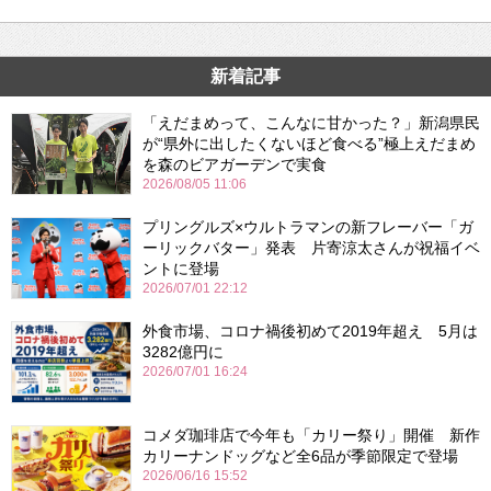
新着記事
「えだまめって、こんなに甘かった？」新潟県民
が“県外に出したくないほど食べる”極上えだまめ
を森のビアガーデンで実食
2026/08/05 11:06
プリングルズ×ウルトラマンの新フレーバー「ガ
ーリックバター」発表 片寄涼太さんが祝福イベ
ントに登場
2026/07/01 22:12
外食市場、コロナ禍後初めて2019年超え 5月は
3282億円に
2026/07/01 16:24
コメダ珈琲店で今年も「カリー祭り」開催 新作
カリーナンドッグなど全6品が季節限定で登場
2026/06/16 15:52