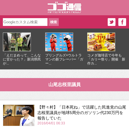
「えだまめって、こんな
プリングルズ×ウルトラ
コメダ珈琲店で今年も
に甘かった？」新潟県民
マンの新フレーバー「ガ
「カリー祭り」開催 新
が...
ー...
作カ...
山尾志桜里議員
【野々村】「日本死ね」で活躍した民進党の山尾
志桜里議員が地球5周分のガソリン代230万円を
報告していた
2016/04/01 06:33