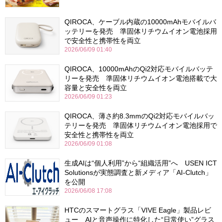
QIROCA、ケーブル内蔵の10000mAhモバイルバ
ッテリーを発売 準固体リチウムイオン電池採用
で安全性と携帯性を両立
2026/06/09 01:40
QIROCA、10000mAhのQi2対応モバイルバッテ
リーを発売 準固体リチウムイオン電池搭載で大
容量と安全性を両立
2026/06/09 01:23
QIROCA、薄さ約8.3mmのQi2対応モバイルバッ
テリーを発売 準固体リチウムイオン電池採用で
安全性と携帯性を両立
2026/06/09 01:08
生成AIは“個人利用”から“組織活用”へ USEN ICT
Solutionsが実態調査と新メディア「AI-Clutch」
を公開
2026/06/08 17:08
HTCのスマートグラス「VIVE Eagle」製品レビ
ュー AIと音声操作に特化した“日常使い”グラス