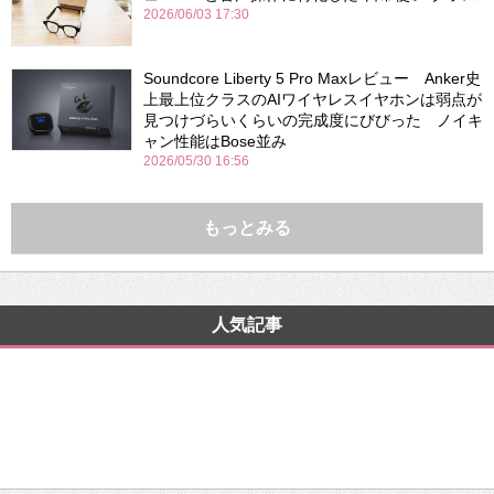
2026/06/03 17:30
Soundcore Liberty 5 Pro Maxレビュー Anker史
上最上位クラスのAIワイヤレスイヤホンは弱点が
見つけづらいくらいの完成度にびびった ノイキ
ャン性能はBose並み
2026/05/30 16:56
もっとみる
人気記事