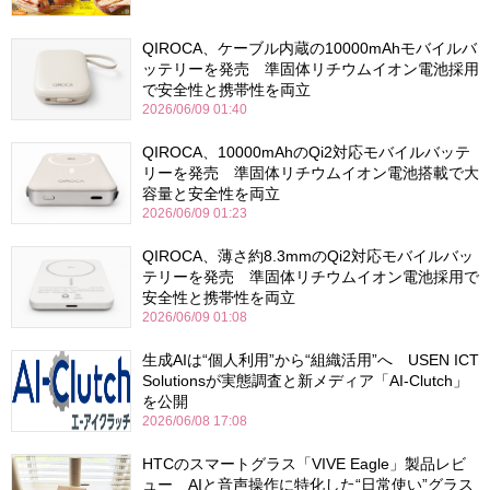
QIROCA、ケーブル内蔵の10000mAhモバイルバ
ッテリーを発売 準固体リチウムイオン電池採用
で安全性と携帯性を両立
2026/06/09 01:40
QIROCA、10000mAhのQi2対応モバイルバッテ
リーを発売 準固体リチウムイオン電池搭載で大
容量と安全性を両立
2026/06/09 01:23
QIROCA、薄さ約8.3mmのQi2対応モバイルバッ
テリーを発売 準固体リチウムイオン電池採用で
安全性と携帯性を両立
2026/06/09 01:08
生成AIは“個人利用”から“組織活用”へ USEN ICT
Solutionsが実態調査と新メディア「AI-Clutch」
を公開
2026/06/08 17:08
HTCのスマートグラス「VIVE Eagle」製品レビ
ュー AIと音声操作に特化した“日常使い”グラス