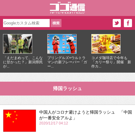
「えだまめって、こんな
プリングルズ×ウルトラ
コメダ珈琲店で今年も
に甘かった？」新潟県民
マンの新フレーバー「ガ
「カリー祭り」開催 新
が...
ー...
作カ...
帰国ラッシュ
中国人がコロナ避けようと帰国ラッシュ 「中国
が一番安全アルよ」
2020/12/17 04:12