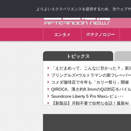
よりよいエクスペリエンスを提供するため、当ウェブサイト
ゴゴ通信
エンタメ
ITテクノロジー
トピックス
「えだまめって、こんなに甘かった？」新潟
プリングルズ×ウルトラマンの新フレーバー
コメダ珈琲店で今年も「カリー祭り」開催 
QIROCA、薄さ約8.3mmのQi2対応モバイ
Soundcore Liberty 5 Pro Maxレビュ･･･
【新製品】月額不要で自然な会話！最新AI（GPT
【次世代の没入感と生産性】VITURE Luma Ul
Geminiが音楽生成「Create music」機能提
挫折率8割の壁をAIで突破。ジャストシステ