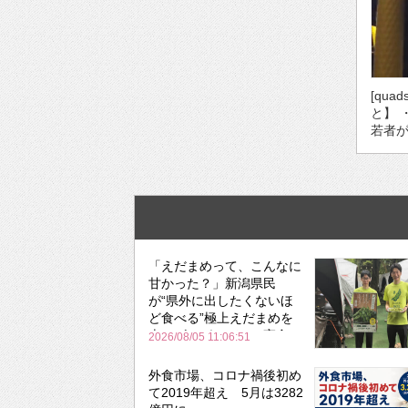
[qua
と】 
若者が
「えだまめって、こんなに
甘かった？」新潟県民
が“県外に出したくないほ
ど食べる”極上えだまめを
森のビアガーデンで実食
2026/08/05 11:06:51
外食市場、コロナ禍後初め
て2019年超え 5月は3282