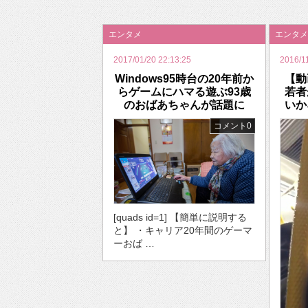
2026年のバレンタインは「自分で作って、想
エンタメ
エンタメ
2017/01/20 22:13:25
2016/1
Windows95時台の20年前か
【動
らゲームにハマる遊ぶ93歳
若者
のおばあちゃんが話題に
いか
コメント0
[quads id=1] 【簡単に説明する
と】 ・キャリア20年間のゲーマ
ーおば …