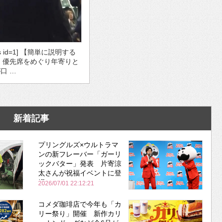
ds id=1] 【簡単に説明する
・優先席をめぐり年寄りと
口 …
新着記事
プリングルズ×ウルトラマ
ンの新フレーバー「ガーリ
ックバター」発表 片寄涼
太さんが祝福イベントに登
場
2026/07/01 22:12:21
コメダ珈琲店で今年も「カ
リー祭り」開催 新作カリ