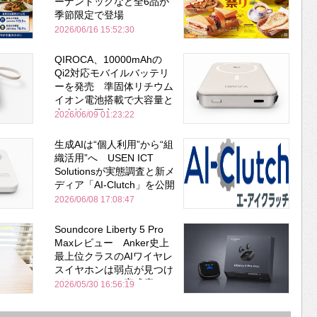
ーナンドッグなど全6品が
季節限定で登場
2026/06/16 15:52:30
QIROCA、10000mAhの
Qi2対応モバイルバッテリ
ーを発売 準固体リチウム
イオン電池搭載で大容量と
安全性を両立
2026/06/09 01:23:22
生成AIは“個人利用”から“組
織活用”へ USEN ICT
Solutionsが実態調査と新メ
ディア「AI-Clutch」を公開
2026/06/08 17:08:47
Soundcore Liberty 5 Pro
Maxレビュー Anker史上
最上位クラスのAIワイヤレ
スイヤホンは弱点が見つけ
づらいくらいの完成度にび
2026/05/30 16:56:19
びった ノイキャン性能は
Bose並み