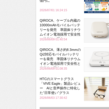
億円に
2026/07/01 16:24:15
QIROCA、ケーブル内蔵の
10000mAhモバイルバッテ
リーを発売 準固体リチウ
ムイオン電池採用で安全性
と携帯性を両立
2026/06/09 01:40:54
QIROCA、薄さ約8.3mmの
Qi2対応モバイルバッテリ
ーを発売 準固体リチウム
イオン電池採用で安全性と
携帯性を両立
2026/06/09 01:08:35
HTCのスマートグラス
「VIVE Eagle」製品レビュ
ー AIと音声操作に特化し
た“日常使い”グラス
2026/06/03 17:30:42