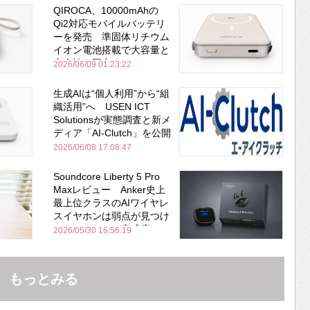
QIROCA、10000mAhの
Qi2対応モバイルバッテリ
ーを発売 準固体リチウム
イオン電池搭載で大容量と
安全性を両立
2026/06/09 01:23:22
生成AIは“個人利用”から“組
織活用”へ USEN ICT
Solutionsが実態調査と新メ
ディア「AI-Clutch」を公開
2026/06/08 17:08:47
Soundcore Liberty 5 Pro
Maxレビュー Anker史上
最上位クラスのAIワイヤレ
スイヤホンは弱点が見つけ
づらいくらいの完成度にび
2026/05/30 16:56:19
びった ノイキャン性能は
Bose並み
もっとみる