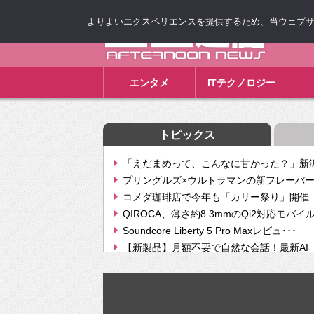
よりよいエクスペリエンスを提供するため、当ウェブサイト
ゴゴ通信
エンタメ
ITテクノロジー
トピックス
「えだまめって、こんなに甘かった？」新潟
プリングルズ×ウルトラマンの新フレーバー
コメダ珈琲店で今年も「カリー祭り」開催 
QIROCA、薄さ約8.3mmのQi2対応モバイ
Soundcore Liberty 5 Pro Maxレビュ･･･
【新製品】月額不要で自然な会話！最新AI（GPT
【次世代の没入感と生産性】VITURE Luma Ul
Geminiが音楽生成「Create music」機能提
挫折率8割の壁をAIで突破。ジャストシステ