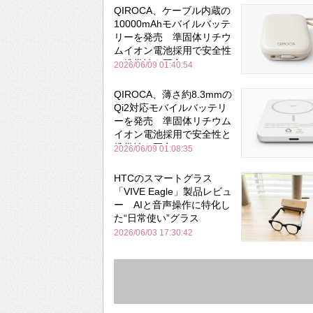
QIROCA、ケーブル内蔵の
10000mAhモバイルバッテ
リーを発売 準固体リチウ
ムイオン電池採用で安全性
と携帯性を両立
2026/06/09 01:40:54
QIROCA、薄さ約8.3mmの
Qi2対応モバイルバッテリ
ーを発売 準固体リチウム
イオン電池採用で安全性と
携帯性を両立
2026/06/09 01:08:35
HTCのスマートグラス
「VIVE Eagle」製品レビュ
ー AIと音声操作に特化し
た“日常使い”グラス
2026/06/03 17:30:42