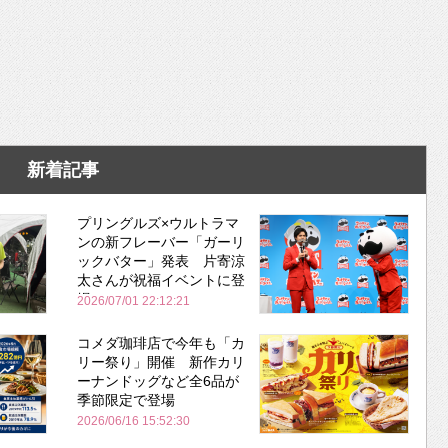
新着記事
プリングルズ×ウルトラマ
ンの新フレーバー「ガーリ
ックバター」発表 片寄涼
太さんが祝福イベントに登
場
2026/07/01 22:12:21
コメダ珈琲店で今年も「カ
リー祭り」開催 新作カリ
ーナンドッグなど全6品が
季節限定で登場
2026/06/16 15:52:30