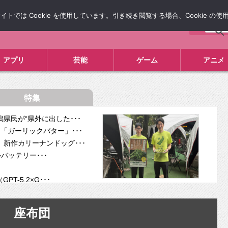
では Cookie を使用しています。引き続き閲覧する場合、Cookie の
について
広告掲載について
お問い合わせ
タレコミ
アプリ
芸能
ゲーム
アニメ
特集
県民が“県外に出した･･･
「ガーリックバター」･･･
新作カリーナンドッグ･･･
ルバッテリー･･･
-5.2×G･･･
tra･･･
供開･･･
座布団
ム、”自分が今話し･･･