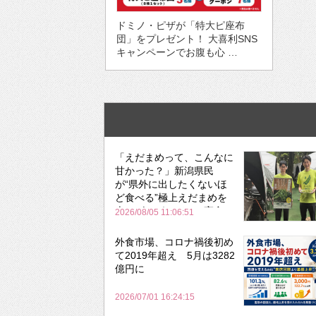
ドミノ・ピザが「特大ピ座布
団」をプレゼント！ 大喜利SNS
キャンペーンでお腹も心 …
「えだまめって、こんなに
甘かった？」新潟県民
が“県外に出したくないほ
ど食べる”極上えだまめを
森のビアガーデンで実食
2026/08/05 11:06:51
外食市場、コロナ禍後初め
て2019年超え 5月は3282
億円に
2026/07/01 16:24:15