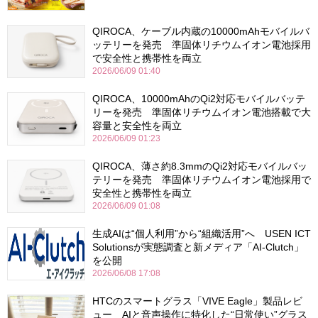
QIROCA、ケーブル内蔵の10000mAhモバイルバ
ッテリーを発売 準固体リチウムイオン電池採用
で安全性と携帯性を両立
2026/06/09 01:40
QIROCA、10000mAhのQi2対応モバイルバッテ
リーを発売 準固体リチウムイオン電池搭載で大
容量と安全性を両立
2026/06/09 01:23
QIROCA、薄さ約8.3mmのQi2対応モバイルバッ
テリーを発売 準固体リチウムイオン電池採用で
安全性と携帯性を両立
2026/06/09 01:08
生成AIは“個人利用”から“組織活用”へ USEN ICT
Solutionsが実態調査と新メディア「AI-Clutch」
を公開
2026/06/08 17:08
HTCのスマートグラス「VIVE Eagle」製品レビ
ュー AIと音声操作に特化した“日常使い”グラス