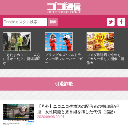
「えだまめって、こんな
プリングルズ×ウルトラ
コメダ珈琲店で今年も
に甘かった？」新潟県民
マンの新フレーバー「ガ
「カリー祭り」開催 新
が...
ー...
作カ...
引退詐欺
【号外】ニコニコ生放送の配信者の横山緑が引
退 女性問題と旅番組を壊した代償（追記）
2020/09/06 09:01