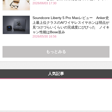
2026/06/03 17:30
Soundcore Liberty 5 Pro Maxレビュー Anker史
上最上位クラスのAIワイヤレスイヤホンは弱点が
見つけづらいくらいの完成度にびびった ノイキ
ャン性能はBose並み
2026/05/30 16:56
もっとみる
人気記事