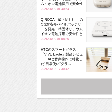
ムイオン電池採用で安全性
と携帯性を両立
2026/06/09 01:40:54
QIROCA、薄さ約8.3mmの
Qi2対応モバイルバッテリ
ーを発売 準固体リチウム
イオン電池採用で安全性と
携帯性を両立
2026/06/09 01:08:35
HTCのスマートグラス
「VIVE Eagle」製品レビュ
ー AIと音声操作に特化し
た“日常使い”グラス
2026/06/03 17:30:42