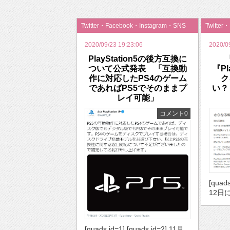
2026年のバレンタインは「自分で作って、想
Twitter・Facebook・Instagram・SNS
Twitter
2020/09/23 19:23:06
2020/0
PlayStation5の後方互換に
『
ついて公式発表 「互換動
『Pl
作に対応したPS4のゲーム
ク
であればPS5でそのままプ
い？
レイ可能」
コメント0
[quads
12日
[quads id=1] [quads id=2] 11月