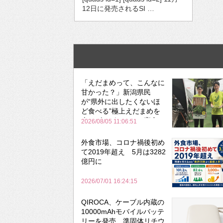
12日に発売されるSI …
「えだまめって、こんなに
甘かった？」新潟県民
が“県外に出したくないほ
ど食べる”極上えだまめを
森のビアガーデンで実食
2026/08/05 11:06:51
外食市場、コロナ禍後初め
て2019年超え 5月は3282
億円に
2026/07/01 16:24:15
QIROCA、ケーブル内蔵の
10000mAhモバイルバッテ
リーを発売 準固体リチウ