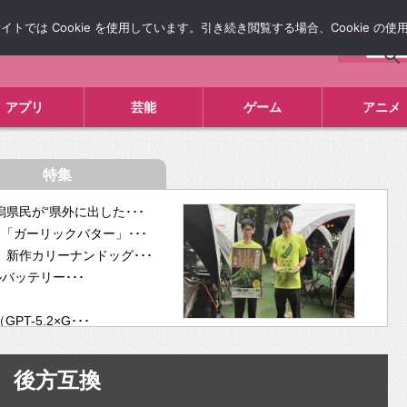
では Cookie を使用しています。引き続き閲覧する場合、Cookie の
について
広告掲載について
お問い合わせ
タレコミ
アプリ
芸能
ゲーム
アニメ
特集
県民が“県外に出した･･･
「ガーリックバター」･･･
新作カリーナンドッグ･･･
ルバッテリー･･･
-5.2×G･･･
tra･･･
供開･･･
後方互換
ム、”自分が今話し･･･