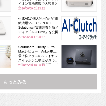
イオン電池搭載で大容量と
安全性を両立
2026/06/09 01:23:22
生成AIは“個人利用”から“組
織活用”へ USEN ICT
Solutionsが実態調査と新メ
ディア「AI-Clutch」を公開
2026/06/08 17:08:47
Soundcore Liberty 5 Pro
Maxレビュー Anker史上
最上位クラスのAIワイヤレ
スイヤホンは弱点が見つけ
づらいくらいの完成度にび
2026/05/30 16:56:19
びった ノイキャン性能は
Bose並み
もっとみる