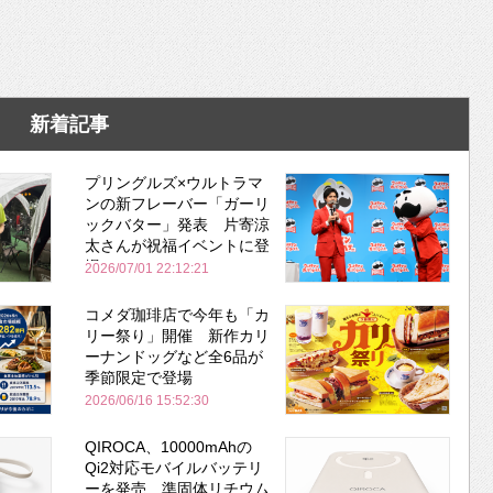
新着記事
プリングルズ×ウルトラマ
ンの新フレーバー「ガーリ
ックバター」発表 片寄涼
太さんが祝福イベントに登
場
2026/07/01 22:12:21
コメダ珈琲店で今年も「カ
リー祭り」開催 新作カリ
ーナンドッグなど全6品が
季節限定で登場
2026/06/16 15:52:30
QIROCA、10000mAhの
Qi2対応モバイルバッテリ
ーを発売 準固体リチウム