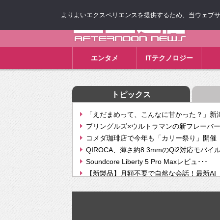
よりよいエクスペリエンスを提供するため、当ウェブサイト
ゴゴ通信
エンタメ
ITテクノロジー
トピックス
「えだまめって、こんなに甘かった？」新潟
プリングルズ×ウルトラマンの新フレーバー
コメダ珈琲店で今年も「カリー祭り」開催 
QIROCA、薄さ約8.3mmのQi2対応モバイ
Soundcore Liberty 5 Pro Maxレビュ･･･
【新製品】月額不要で自然な会話！最新AI（GPT
【次世代の没入感と生産性】VITURE Luma Ul
Geminiが音楽生成「Create music」機能提
挫折率8割の壁をAIで突破。ジャストシステ