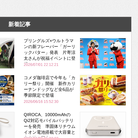
新着記事
プリングルズ×ウルトラマ
ンの新フレーバー「ガーリ
ックバター」発表 片寄涼
太さんが祝福イベントに登
場
2026/07/01 22:12:21
コメダ珈琲店で今年も「カ
リー祭り」開催 新作カリ
ーナンドッグなど全6品が
季節限定で登場
2026/06/16 15:52:30
QIROCA、10000mAhの
Qi2対応モバイルバッテリ
ーを発売 準固体リチウム
イオン電池搭載で大容量と
安全性を両立