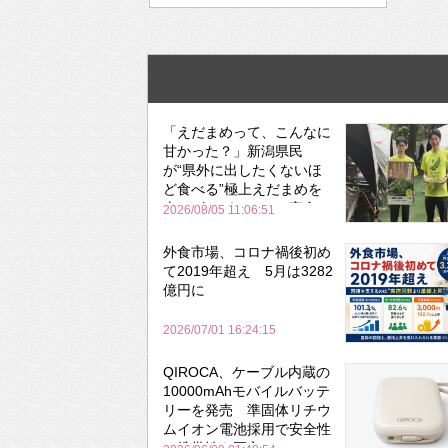
「えだまめって、こんなに
甘かった？」新潟県民
が“県外に出したくないほ
ど食べる”極上えだまめを
森のビアガーデンで実食
2026/08/05 11:06:51
外食市場、コロナ禍後初め
て2019年超え 5月は3282
億円に
2026/07/01 16:24:15
QIROCA、ケーブル内蔵の
10000mAhモバイルバッテ
リーを発売 準固体リチウ
ムイオン電池採用で安全性
と携帯性を両立