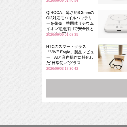
2026/06/09 01:40:54
QIROCA、薄さ約8.3mmの
Qi2対応モバイルバッテリ
ーを発売 準固体リチウム
イオン電池採用で安全性と
携帯性を両立
2026/06/09 01:08:35
HTCのスマートグラス
「VIVE Eagle」製品レビュ
ー AIと音声操作に特化し
た“日常使い”グラス
2026/06/03 17:30:42