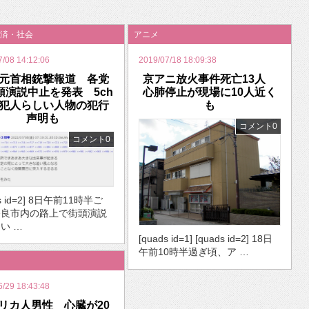
いを渡す」 TE･･･
済・社会
アニメ
7/08 14:12:06
2019/07/18 18:09:38
元首相銃撃報道 各党
京アニ放火事件死亡13人
頭演説中止を発表 5ch
心肺停止が現場に10人近く
犯人らしい人物の犯行
も
声明も
コメント0
コメント0
ds id=2] 8日午前11時半ご
奈良市内の路上で街頭演説
い …
[quads id=1] [quads id=2] 18日
午前10時半過ぎ頃、ア …
6/29 18:43:48
リカ人男性 心臓が20