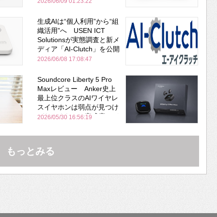
2026/06/09 01:23:22
生成AIは“個人利用”から“組
織活用”へ USEN ICT
Solutionsが実態調査と新メ
ディア「AI-Clutch」を公開
2026/06/08 17:08:47
Soundcore Liberty 5 Pro
Maxレビュー Anker史上
最上位クラスのAIワイヤレ
スイヤホンは弱点が見つけ
づらいくらいの完成度にび
2026/05/30 16:56:19
びった ノイキャン性能は
Bose並み
もっとみる