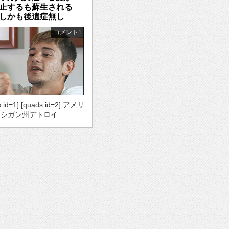
停止するも蘇生される
しかも後遺症無し
コメント1
s id=1] [quads id=2] アメリ
シガン州デトロイ …