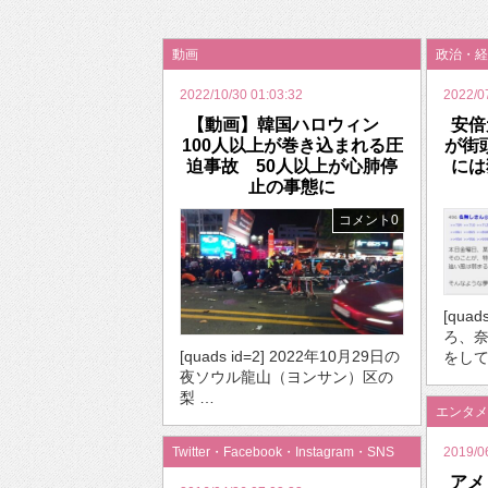
2026年のバレンタインは「自分で作って、想
動画
政治・経
2022/10/30 01:03:32
2022/0
【動画】韓国ハロウィン
安倍
100人以上が巻き込まれる圧
が街
迫事故 50人以上が心肺停
には
止の事態に
コメント0
[qua
ろ、
[quads id=2] 2022年10月29日の
をして
夜ソウル龍山（ヨンサン）区の
梨 …
エンタメ
Twitter・Facebook・Instagram・SNS
2019/0
アメ