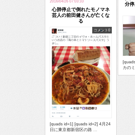
2016/04/26 07:03:33
分
心肺停止で倒れたモノマネ
芸人の前田健さんが亡くな
る
コメント0
[quad
カのミ
[quads id=1] [quads id=2] 4月24
日に東京都新宿区の路 …