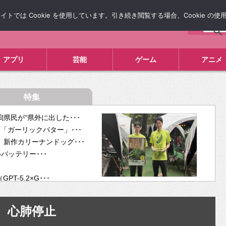
では Cookie を使用しています。引き続き閲覧する場合、Cookie の
について
広告掲載について
お問い合わせ
タレコミ
アプリ
芸能
ゲーム
アニメ
特集
県民が“県外に出した･･･
「ガーリックバター」･･･
新作カリーナンドッグ･･･
ルバッテリー･･･
-5.2×G･･･
tra･･･
供開･･･
心肺停止
ム、”自分が今話し･･･