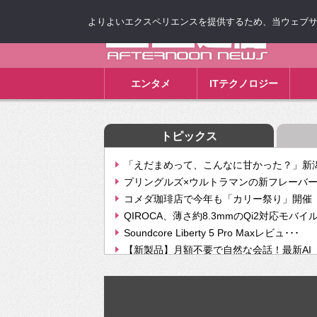
よりよいエクスペリエンスを提供するため、当ウェブサイト
ゴゴ通信
エンタメ
ITテクノロジー
トピックス
「えだまめって、こんなに甘かった？」新潟
プリングルズ×ウルトラマンの新フレーバー
コメダ珈琲店で今年も「カリー祭り」開催 
QIROCA、薄さ約8.3mmのQi2対応モバイ
Soundcore Liberty 5 Pro Maxレビュ･･･
【新製品】月額不要で自然な会話！最新AI（GPT
【次世代の没入感と生産性】VITURE Luma Ul
Geminiが音楽生成「Create music」機能提
挫折率8割の壁をAIで突破。ジャストシステ