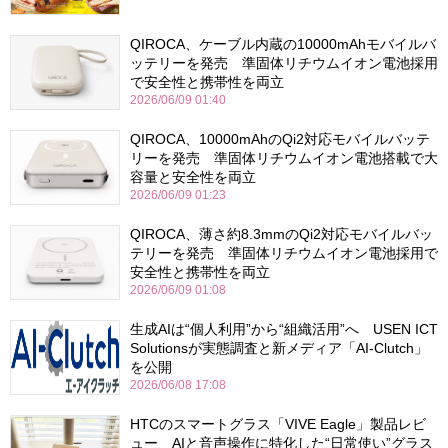
QIROCA、ケーブル内蔵の10000mAhモバイルバ
ッテリーを発売 準固体リチウムイオン電池採用
で安全性と携帯性を両立
2026/06/09 01:40
QIROCA、10000mAhのQi2対応モバイルバッテ
リーを発売 準固体リチウムイオン電池搭載で大
容量と安全性を両立
2026/06/09 01:23
QIROCA、薄さ約8.3mmのQi2対応モバイルバッ
テリーを発売 準固体リチウムイオン電池採用で
安全性と携帯性を両立
2026/06/09 01:08
生成AIは“個人利用”から“組織活用”へ USEN ICT
Solutionsが実態調査と新メディア「AI-Clutch」
を公開
2026/06/08 17:08
HTCのスマートグラス「VIVE Eagle」製品レビ
ュー AIと音声操作に特化した“日常使い”グラス