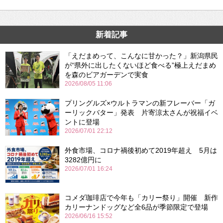
新着記事
「えだまめって、こんなに甘かった？」新潟県民
が“県外に出したくないほど食べる”極上えだまめ
を森のビアガーデンで実食
2026/08/05 11:06
プリングルズ×ウルトラマンの新フレーバー「ガ
ーリックバター」発表 片寄涼太さんが祝福イベ
ントに登場
2026/07/01 22:12
外食市場、コロナ禍後初めて2019年超え 5月は
3282億円に
2026/07/01 16:24
コメダ珈琲店で今年も「カリー祭り」開催 新作
カリーナンドッグなど全6品が季節限定で登場
2026/06/16 15:52