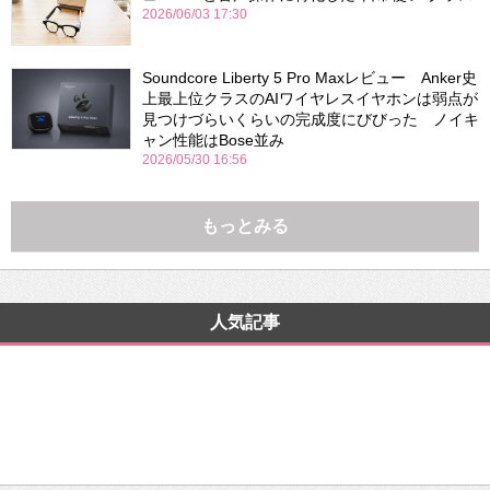
2026/06/03 17:30
Soundcore Liberty 5 Pro Maxレビュー Anker史
上最上位クラスのAIワイヤレスイヤホンは弱点が
見つけづらいくらいの完成度にびびった ノイキ
ャン性能はBose並み
2026/05/30 16:56
もっとみる
人気記事