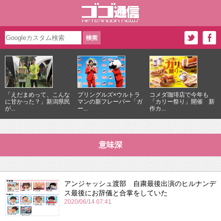
「えだまめって、こんな
プリングルズ×ウルトラ
コメダ珈琲店で今年も
に甘かった？」新潟県民
マンの新フレーバー「ガ
「カリー祭り」開催 新
が...
ー...
作カ...
意味深
アンジャッシュ渡部 自粛最後出演のヒルナンデ
ス最後にお辞儀と合掌をしていた
2020/06/14 07:41