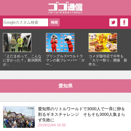
「えだまめって、こんな
プリングルズ×ウルトラ
コメダ珈琲店で今年も
に甘かった？」新潟県民
マンの新フレーバー「ガ
「カリー祭り」開催 新
が...
ー...
作カ...
愛知県
愛知県のリトルワールドで3000人で一斉に卵を
割るギネスチャレンジ そもそも3000人集まら
ず失敗に
2019/11/04 10:35