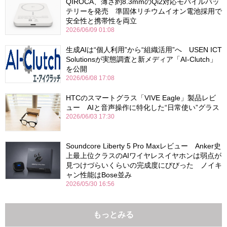
QIROCA、薄さ約8.3mmのQi2対応モバイルバッ
テリーを発売 準固体リチウムイオン電池採用で
安全性と携帯性を両立
2026/06/09 01:08
生成AIは“個人利用”から“組織活用”へ USEN ICT
Solutionsが実態調査と新メディア「AI-Clutch」
を公開
2026/06/08 17:08
HTCのスマートグラス「VIVE Eagle」製品レビ
ュー AIと音声操作に特化した“日常使い”グラス
2026/06/03 17:30
Soundcore Liberty 5 Pro Maxレビュー Anker史
上最上位クラスのAIワイヤレスイヤホンは弱点が
見つけづらいくらいの完成度にびびった ノイキ
ャン性能はBose並み
2026/05/30 16:56
もっとみる