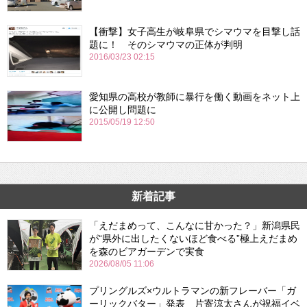
【衝撃】女子高生が岐阜県でシマウマを目撃し話
題に！ そのシマウマの正体が判明
2016/03/23 02:15
愛知県の高校が教師に暴行を働く動画をネット上
に公開し問題に
2015/05/19 12:50
新着記事
「えだまめって、こんなに甘かった？」新潟県民
が“県外に出したくないほど食べる”極上えだまめ
を森のビアガーデンで実食
2026/08/05 11:06
プリングルズ×ウルトラマンの新フレーバー「ガ
ーリックバター」発表 片寄涼太さんが祝福イベ