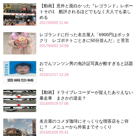
【動画】意外と面白かった『レゴランド』レポー
トその1 酷評されるほどでもなく大人でも楽し
める
2017/05/05 11:46
レゴランドに行った名古屋人「6900円はボッタ
クリ レゴポテトごときに50分並んだ」と苦言
2017/04/02 10:09
おでんツンツン男の免許証写真が酷すぎると話題
に
2016/12/17 12:28
【動画】ドライブレコーダーが捉えたありえない
暴走車 まさかの逆走？
2016/05/16 07:06
名古屋のコメダ珈琲にそっくりな喫茶店をご存
じ？ メニューから外装までそっくり
2016/03/26 05:41