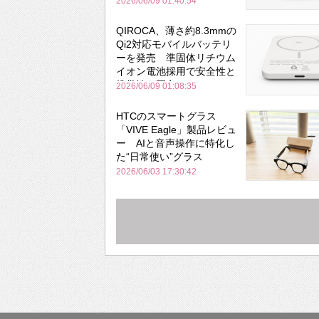
2026/06/09 01:40:54
QIROCA、薄さ約8.3mmの
Qi2対応モバイルバッテリ
ーを発売 準固体リチウム
イオン電池採用で安全性と
携帯性を両立
2026/06/09 01:08:35
HTCのスマートグラス
「VIVE Eagle」製品レビュ
ー AIと音声操作に特化し
た“日常使い”グラス
2026/06/03 17:30:42