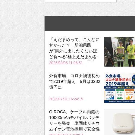
「えだまめって、こんなに
甘かった？」新潟県民
が“県外に出したくないほ
ど食べる”極上えだまめを
森のビアガーデンで実食
2026/08/05 11:06:51
外食市場、コロナ禍後初め
て2019年超え 5月は3282
億円に
2026/07/01 16:24:15
QIROCA、ケーブル内蔵の
10000mAhモバイルバッテ
リーを発売 準固体リチウ
ムイオン電池採用で安全性
と携帯性を両立