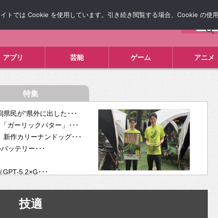
では Cookie を使用しています。引き続き閲覧する場合、Cookie の
について
広告掲載について
お問い合わせ
タレコミ
アプリ
芸能
ゲーム
アニメ
特集
県民が“県外に出した･･･
「ガーリックバター」･･･
新作カリーナンドッグ･･･
ルバッテリー･･･
-5.2×G･･･
tra･･･
供開･･･
技適
ム、”自分が今話し･･･