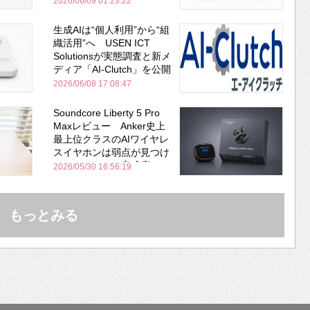
2026/06/09 01:23:22
生成AIは“個人利用”から“組
織活用”へ USEN ICT
Solutionsが実態調査と新メ
ディア「AI-Clutch」を公開
2026/06/08 17:08:47
Soundcore Liberty 5 Pro
Maxレビュー Anker史上
最上位クラスのAIワイヤレ
スイヤホンは弱点が見つけ
づらいくらいの完成度にび
2026/05/30 16:56:19
びった ノイキャン性能は
Bose並み
もっとみる