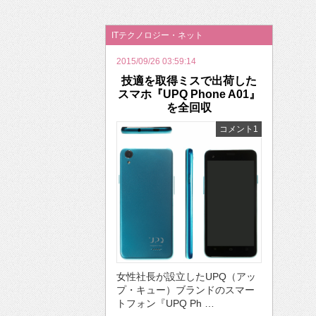
2026年のバレンタインは「自分で作って、想
ITテクノロジー・ネット
2015/09/26 03:59:14
技適を取得ミスで出荷した
スマホ『UPQ Phone A01』
を全回収
コメント1
女性社長が設立したUPQ（アッ
プ・キュー）ブランドのスマー
トフォン『UPQ Ph …