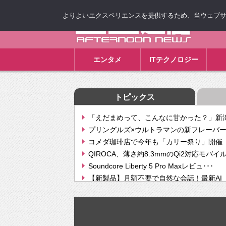
よりよいエクスペリエンスを提供するため、当ウェブサイト
ゴゴ通信
エンタメ
ITテクノロジー
トピックス
「えだまめって、こんなに甘かった？」新潟
プリングルズ×ウルトラマンの新フレーバー
コメダ珈琲店で今年も「カリー祭り」開催 
QIROCA、薄さ約8.3mmのQi2対応モバイ
Soundcore Liberty 5 Pro Maxレビュ･･･
【新製品】月額不要で自然な会話！最新AI（GPT
【次世代の没入感と生産性】VITURE Luma Ul
Geminiが音楽生成「Create music」機能提
挫折率8割の壁をAIで突破。ジャストシステ