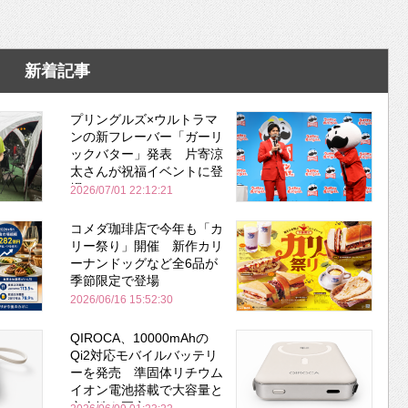
新着記事
プリングルズ×ウルトラマ
ンの新フレーバー「ガーリ
ックバター」発表 片寄涼
太さんが祝福イベントに登
場
2026/07/01 22:12:21
コメダ珈琲店で今年も「カ
リー祭り」開催 新作カリ
ーナンドッグなど全6品が
季節限定で登場
2026/06/16 15:52:30
QIROCA、10000mAhの
Qi2対応モバイルバッテリ
ーを発売 準固体リチウム
イオン電池搭載で大容量と
安全性を両立