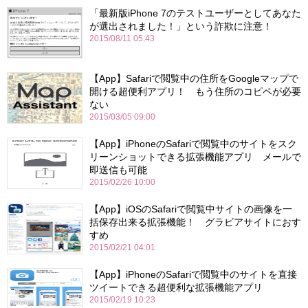
「最新版iPhone 7のテストユーザーとしてあなた
が選出されました！」という詐欺に注意！
2015/08/11 05:43
【App】Safariで閲覧中の住所をGoogleマップで
開ける超便利アプリ！ もう住所のコピペが必要
ない
2015/03/05 09:00
【App】iPhoneのSafariで閲覧中のサイトをスク
リーンショットできる拡張機能アプリ メールで
即送信も可能
2015/02/26 10:00
【App】iOSのSafariで閲覧中サイトの画像を一
括保存出来る拡張機能！ グラビアサイトにおす
すめ
2015/02/21 04:01
【App】iPhoneのSafariで閲覧中のサイトを直接
ツイートできる超便利な拡張機能アプリ
2015/02/19 10:23