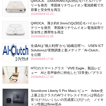
QIROCA、10000mAhのQi2対応モバイルバッテ
リーを発売 準固体リチウムイオン電池搭載で大
容量と安全性を両立
2026/06/09 01:23
QIROCA、薄さ約8.3mmのQi2対応モバイルバッ
テリーを発売 準固体リチウムイオン電池採用で
安全性と携帯性を両立
2026/06/09 01:08
生成AIは“個人利用”から“組織活用”へ USEN ICT
Solutionsが実態調査と新メディア「AI-Clutch」
を公開
2026/06/08 17:08
HTCのスマートグラス「VIVE Eagle」製品レビ
ュー AIと音声操作に特化した“日常使い”グラス
2026/06/03 17:30
Soundcore Liberty 5 Pro Maxレビュー Anker史
上最上位クラスのAIワイヤレスイヤホンは弱点が
見つけづらいくらいの完成度にびびった ノイキ
ャン性能はBose並み