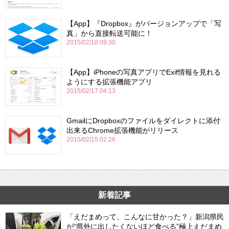
【App】『Dropbox』がバージョンアップで「写
真」から直接転送可能に！
2015/02/18 09:30
【App】iPhoneの写真アプリでExif情報を見れる
ようにする拡張機能アプリ
2015/02/17 04:13
GmailにDropboxのファイルをダイレクトに添付
出来るChrome拡張機能がリリース
2015/02/15 02:26
新着記事
「えだまめって、こんなに甘かった？」新潟県民
が“県外に出したくないほど食べる”極上えだまめ