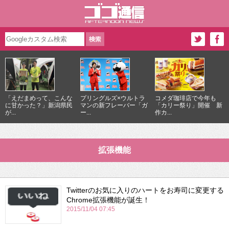
「えだまめって、こんな
プリングルズ×ウルトラ
コメダ珈琲店で今年も
に甘かった？」新潟県民
マンの新フレーバー「ガ
「カリー祭り」開催 新
が...
ー...
作カ...
拡張機能
Twitterのお気に入りのハートをお寿司に変更する
Chrome拡張機能が誕生！
2015/11/04 07:45