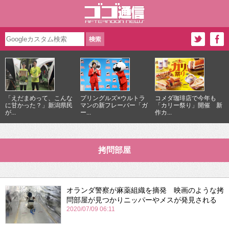
「えだまめって、こんな
プリングルズ×ウルトラ
コメダ珈琲店で今年も
に甘かった？」新潟県民
マンの新フレーバー「ガ
「カリー祭り」開催 新
が...
ー...
作カ...
拷問部屋
オランダ警察が麻薬組織を摘発 映画のような拷
問部屋が見つかりニッパーやメスが発見される
2020/07/09 06:11