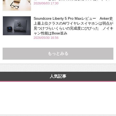
2026/06/03 17:30
Soundcore Liberty 5 Pro Maxレビュー Anker史
上最上位クラスのAIワイヤレスイヤホンは弱点が
見つけづらいくらいの完成度にびびった ノイキ
ャン性能はBose並み
2026/05/30 16:56
もっとみる
人気記事