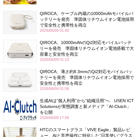
QIROCA、ケーブル内蔵の10000mAhモバイルバ
ッテリーを発売 準固体リチウムイオン電池採用
で安全性と携帯性を両立
2026/06/09 01:40
QIROCA、10000mAhのQi2対応モバイルバッテ
リーを発売 準固体リチウムイオン電池搭載で大
容量と安全性を両立
2026/06/09 01:23
QIROCA、薄さ約8.3mmのQi2対応モバイルバッ
テリーを発売 準固体リチウムイオン電池採用で
安全性と携帯性を両立
2026/06/09 01:08
生成AIは“個人利用”から“組織活用”へ USEN ICT
Solutionsが実態調査と新メディア「AI-Clutch」
を公開
2026/06/08 17:08
HTCのスマートグラス「VIVE Eagle」製品レビ
ュー AIと音声操作に特化した“日常使い”グラス