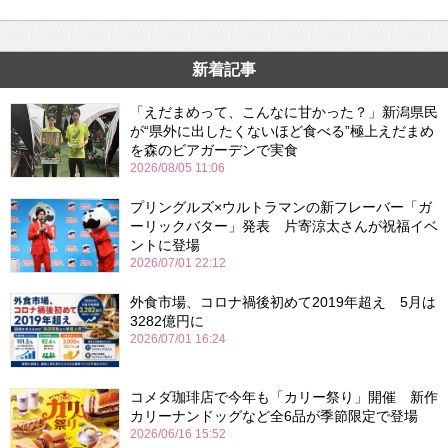
新着記事
「えだまめって、こんなに甘かった？」新潟県民
が“県外に出したくないほど食べる”極上えだまめ
を森のビアガーデンで実食
2026/08/05 11:06
プリングルズ×ウルトラマンの新フレーバー「ガ
ーリックバター」発表 片寄涼太さんが祝福イベ
ントに登場
2026/07/01 22:12
外食市場、コロナ禍後初めて2019年超え 5月は
3282億円に
2026/07/01 16:24
コメダ珈琲店で今年も「カリー祭り」開催 新作
カリーナンドッグなど全6品が季節限定で登場
2026/06/16 15:52