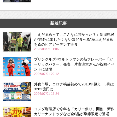
新着記事
「えだまめって、こんなに甘かった？」新潟県民
が“県外に出したくないほど食べる”極上えだまめ
を森のビアガーデンで実食
2026/08/05 11:06
プリングルズ×ウルトラマンの新フレーバー「ガ
ーリックバター」発表 片寄涼太さんが祝福イベ
ントに登場
2026/07/01 22:12
外食市場、コロナ禍後初めて2019年超え 5月は
3282億円に
2026/07/01 16:24
コメダ珈琲店で今年も「カリー祭り」開催 新作
カリーナンドッグなど全6品が季節限定で登場