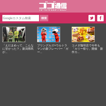
「えだまめって、こんな
プリングルズ×ウルトラ
コメダ珈琲店で今年も
に甘かった？」新潟県民
マンの新フレーバー「ガ
「カリー祭り」開催 新
が...
ー...
作カ...