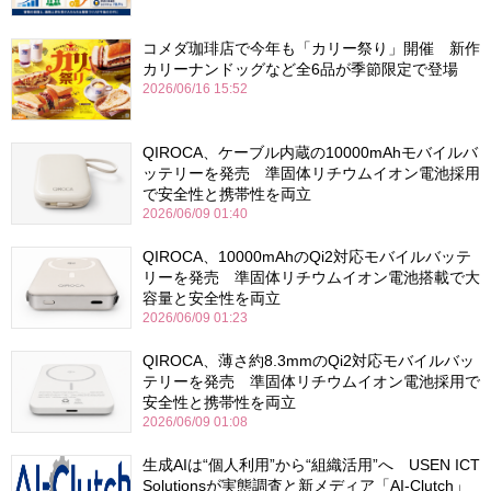
コメダ珈琲店で今年も「カリー祭り」開催 新作
カリーナンドッグなど全6品が季節限定で登場
2026/06/16 15:52
QIROCA、ケーブル内蔵の10000mAhモバイルバ
ッテリーを発売 準固体リチウムイオン電池採用
で安全性と携帯性を両立
2026/06/09 01:40
QIROCA、10000mAhのQi2対応モバイルバッテ
リーを発売 準固体リチウムイオン電池搭載で大
容量と安全性を両立
2026/06/09 01:23
QIROCA、薄さ約8.3mmのQi2対応モバイルバッ
テリーを発売 準固体リチウムイオン電池採用で
安全性と携帯性を両立
2026/06/09 01:08
生成AIは“個人利用”から“組織活用”へ USEN ICT
Solutionsが実態調査と新メディア「AI-Clutch」