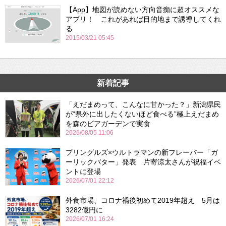
【App】地図が読めない方向音痴に超オススメな
アプリ！ これがあれば目的地まで誘導してくれ
る
2015/03/21 05:45
新着記事
「えだまめって、こんなに甘かった？」新潟県民
が“県外に出したくないほど食べる”極上えだまめ
を森のビアガーデンで実食
2026/08/05 11:06
プリングルズ×ウルトラマンの新フレーバー「ガ
ーリックバター」発表 片寄涼太さんが祝福イベ
ントに登場
2026/07/01 22:12
外食市場、コロナ禍後初めて2019年超え 5月は
3282億円に
2026/07/01 16:24