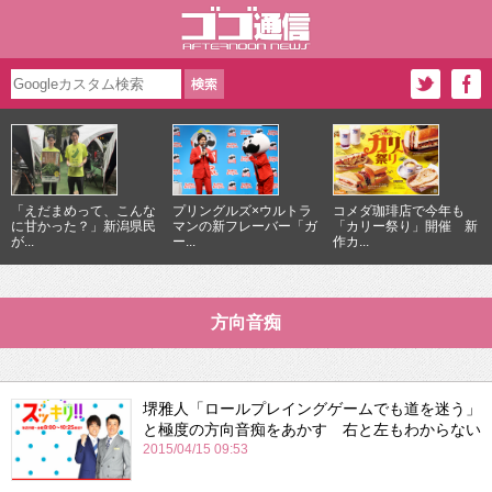
「えだまめって、こんな
プリングルズ×ウルトラ
コメダ珈琲店で今年も
に甘かった？」新潟県民
マンの新フレーバー「ガ
「カリー祭り」開催 新
が...
ー...
作カ...
方向音痴
堺雅人「ロールプレイングゲームでも道を迷う」
と極度の方向音痴をあかす 右と左もわからない
2015/04/15 09:53